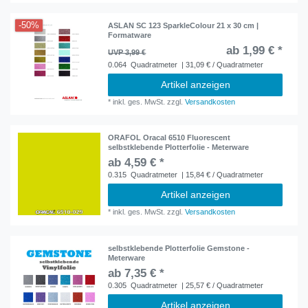
-50%
ASLAN SC 123 SparkleColour 21 x 30 cm |
Formatware
ab 1,99 € *
UVP 3,99 €
0.064
Quadratmeter
| 31,09 € / Quadratmeter
Artikel anzeigen
*
inkl. ges. MwSt.
zzgl.
Versandkosten
ORAFOL Oracal 6510 Fluorescent
selbstklebende Plotterfolie - Meterware
ab 4,59 € *
0.315
Quadratmeter
| 15,84 € / Quadratmeter
Artikel anzeigen
*
inkl. ges. MwSt.
zzgl.
Versandkosten
selbstklebende Plotterfolie Gemstone -
Meterware
ab 7,35 € *
0.305
Quadratmeter
| 25,57 € / Quadratmeter
Artikel anzeigen