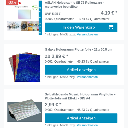
-30%
ASLAN Holographic SE 72 Rollenware -
meterweise bestellbar
4,19 € *
UVP 5,95 €
0.305
Quadratmeter
| 13,74 € / Quadratmeter
In den Warenkorb
*
inkl. ges. MwSt.
zzgl.
Versandkosten
Galaxy Hologramm Plotterfolie - 21 x 30,5 cm
ab 2,99 € *
0.062
Quadratmeter
| 48,23 € / Quadratmeter
Artikel anzeigen
*
inkl. ges. MwSt.
zzgl.
Versandkosten
Selbstklebende Mosaic Hologramm Vinylfolie –
Plotterfolie mit Effekt - DIN A4
2,99 € *
0.062
Quadratmeter
| 48,23 € / Quadratmeter
Artikel anzeigen
*
inkl. ges. MwSt.
zzgl.
Versandkosten