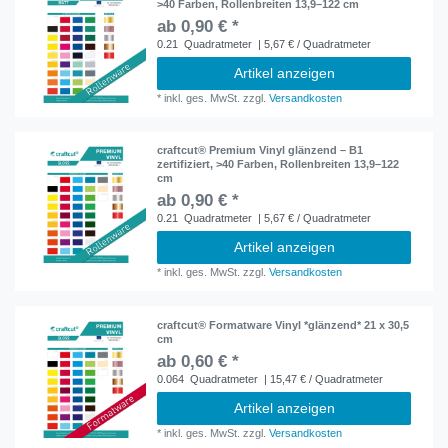
>40 Farben, Rollenbreiten 13,9–122 cm
ab 0,90 € *
0.21
Quadratmeter
| 5,67 € / Quadratmeter
Artikel anzeigen
*
inkl. ges. MwSt.
zzgl.
Versandkosten
craftcut® Premium Vinyl glänzend – B1
zertifiziert, >40 Farben, Rollenbreiten 13,9–122
cm
ab 0,90 € *
0.21
Quadratmeter
| 5,67 € / Quadratmeter
Artikel anzeigen
*
inkl. ges. MwSt.
zzgl.
Versandkosten
craftcut® Formatware Vinyl *glänzend* 21 x 30,5
cm
ab 0,60 € *
0.064
Quadratmeter
| 15,47 € / Quadratmeter
Artikel anzeigen
*
inkl. ges. MwSt.
zzgl.
Versandkosten