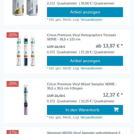
0.212
Quadratmeter
| 38,88 € / Quadratmeter
Artikel anzeigen
*
inkl. ges. MwSt.
zzgl.
Versandkosten
-25%
Cricut Premium Vinyl Holographics Threads
SERIE - 30,5 x 122 cm
ab 13,87 € *
UVP 18,49 €
0.372
Quadratmeter
| 37,28 € / Quadratmeter
Artikel anzeigen
*
inkl. ges. MwSt.
zzgl.
Versandkosten
-25%
Cricut Premium Vinyl Mixed Sampler SERIE -
30,5 x 30,5 cm 4 Bogen
12,37 € *
UVP 16,49 €
0.372
Quadratmeter
| 33,25 € / Quadratmeter
In den Warenkorb
*
inkl. ges. MwSt.
zzgl.
Versandkosten
-17%
Signmart NEON-Vinyl Sampler selbstklebend 5