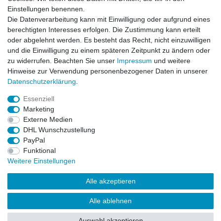
Kontaktformular
Einstellungen benennen.
Die Datenverarbeitung kann mit Einwilligung oder aufgrund eines
Informationen
berechtigten Interesses erfolgen. Die Zustimmung kann erteilt
oder abgelehnt werden. Es besteht das Recht, nicht einzuwilligen
und die Einwilligung zu einem späteren Zeitpunkt zu ändern oder
Registrieren
zu widerrufen. Beachten Sie unser
Impressum
und weitere
Widerrufsrecht
Hinweise zur Verwendung personenbezogener Daten in unserer
Datenschutzerklärung
Daten­schutz­erklärung
.
AGB
Impressum
Essenziell
Marketing
Widerrufsbutton
Externe Medien
DHL Wunschzustellung
PayPal
Funktional
Weitere Einstellungen
Alle akzeptieren
Alle ablehnen
Auswahl akzeptieren