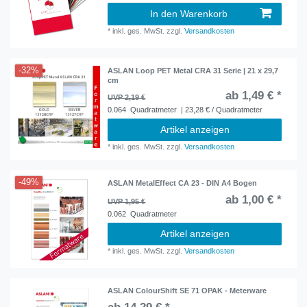
In den Warenkorb
*
inkl. ges. MwSt.
zzgl.
Versandkosten
-32%
ASLAN Loop PET Metal CRA 31 Serie | 21 x 29,7
cm
ab 1,49 € *
UVP 2,19 €
0.064
Quadratmeter
| 23,28 € / Quadratmeter
Artikel anzeigen
*
inkl. ges. MwSt.
zzgl.
Versandkosten
-49%
ASLAN MetalEffect CA 23 - DIN A4 Bogen
ab 1,00 € *
UVP 1,95 €
0.062
Quadratmeter
Artikel anzeigen
*
inkl. ges. MwSt.
zzgl.
Versandkosten
ASLAN ColourShift SE 71 OPAK - Meterware