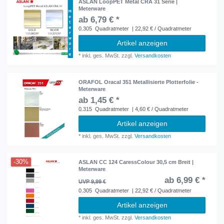
ASLAN LoopPET Metal CRA 31 Serie |
Meterware
ab 6,79 € *
0.305
Quadratmeter
| 22,92 € / Quadratmeter
Artikel anzeigen
*
inkl. ges. MwSt.
zzgl.
Versandkosten
ORAFOL Oracal 351 Metallisierte Plotterfolie -
Meterware
ab 1,45 € *
0.315
Quadratmeter
| 4,60 € / Quadratmeter
Artikel anzeigen
*
inkl. ges. MwSt.
zzgl.
Versandkosten
-30%
ASLAN CC 124 CaressColour 30,5 cm Breit |
Meterware
ab 6,99 € *
UVP 9,99 €
0.305
Quadratmeter
| 22,92 € / Quadratmeter
Artikel anzeigen
*
inkl. ges. MwSt.
zzgl.
Versandkosten