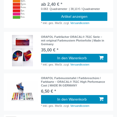
ab 2,40 € *
0.063
Quadratmeter
| 38,10 € / Quadratmeter
Artikel anzeigen
*
inkl. ges. MwSt.
zzgl.
Versandkosten
ORAFOL Farbfächer ORACAL® 751C Serie –
mit original Farbmustern Plotterfolie | Made in
Germany
35,00 € *
In den Warenkorb
*
inkl. ges. MwSt.
zzgl.
Versandkosten
ORAFOL Farbmustertafel / Farbbroschüre /
Farbkarte – ORACAL® 751C High Performance
Cast | MADE IN GERMANY
6,50 € *
In den Warenkorb
*
inkl. ges. MwSt.
zzgl.
Versandkosten