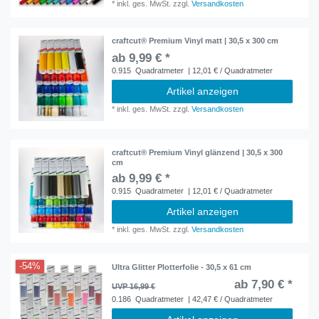
*
inkl. ges. MwSt.
zzgl.
Versandkosten
craftcut® Premium Vinyl matt | 30,5 x 300 cm
ab 9,99 € *
0.915
Quadratmeter
| 12,01 € / Quadratmeter
Artikel anzeigen
*
inkl. ges. MwSt.
zzgl.
Versandkosten
craftcut® Premium Vinyl glänzend | 30,5 x 300
cm
ab 9,99 € *
0.915
Quadratmeter
| 12,01 € / Quadratmeter
Artikel anzeigen
*
inkl. ges. MwSt.
zzgl.
Versandkosten
-54%
Ultra Glitter Plotterfolie - 30,5 x 61 cm
ab 7,90 € *
UVP 16,99 €
0.186
Quadratmeter
| 42,47 € / Quadratmeter