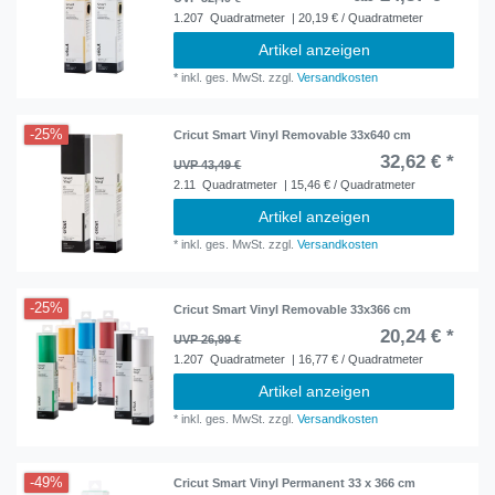
1.207
Quadratmeter
| 20,19 € / Quadratmeter
Artikel anzeigen
*
inkl. ges. MwSt.
zzgl.
Versandkosten
-25%
Cricut Smart Vinyl Removable 33x640 cm
32,62 € *
UVP 43,49 €
2.11
Quadratmeter
| 15,46 € / Quadratmeter
Artikel anzeigen
*
inkl. ges. MwSt.
zzgl.
Versandkosten
-25%
Cricut Smart Vinyl Removable 33x366 cm
20,24 € *
UVP 26,99 €
1.207
Quadratmeter
| 16,77 € / Quadratmeter
Artikel anzeigen
*
inkl. ges. MwSt.
zzgl.
Versandkosten
-49%
Cricut Smart Vinyl Permanent 33 x 366 cm