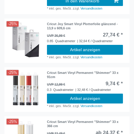
In den Warenkorb
*
inkl. ges. MwSt.
zzgl.
Versandkosten
-25%
Cricut Joy Smart Vinyl Plotterfolie glänzend -
13,9 x 609,6 cm
27,74 € *
UVP 36,99 €
0.85
Quadratmeter
| 32,64 € / Quadratmeter
Artikel anzeigen
*
inkl. ges. MwSt.
zzgl.
Versandkosten
-25%
Cricut Smart Vinyl Permanent "Shimmer" 33 x
91cm
9,74 € *
UVP 12,99 €
0.3
Quadratmeter
| 32,48 € / Quadratmeter
Artikel anzeigen
*
inkl. ges. MwSt.
zzgl.
Versandkosten
-25%
Cricut Smart Vinyl Permanent "Shimmer" 33 x
366 cm
ab 24,37 € *
UVP 32,49 €