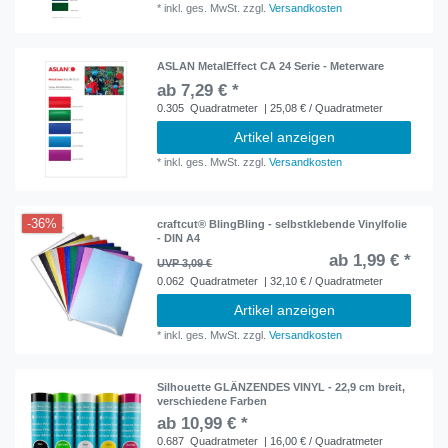
*
inkl. ges. MwSt.
zzgl.
Versandkosten
ASLAN MetalEffect CA 24 Serie - Meterware
ab 7,29 € *
0.305
Quadratmeter
| 25,08 € / Quadratmeter
Artikel anzeigen
*
inkl. ges. MwSt.
zzgl.
Versandkosten
-36%
craftcut® BlingBling - selbstklebende Vinylfolie
- DIN A4
ab 1,99 € *
UVP 3,09 €
0.062
Quadratmeter
| 32,10 € / Quadratmeter
Artikel anzeigen
*
inkl. ges. MwSt.
zzgl.
Versandkosten
Silhouette GLÄNZENDES VINYL - 22,9 cm breit,
verschiedene Farben
ab 10,99 € *
0.687
Quadratmeter
| 16,00 € / Quadratmeter