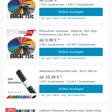
ab 2,62 € *
0.315
Quadratmeter
| 9,05 € / Quadratmeter
Artikel anzeigen
*
inkl. ges. MwSt.
zzgl.
Versandkosten
Plotterfolie / Autofolie - ORACAL 751C High
Performance Cast Serie - 31,5 x 20cm
ab 0,99 € *
0.063
Quadratmeter
| 20,48 € / Quadratmeter
Artikel anzeigen
*
inkl. ges. MwSt.
zzgl.
Versandkosten
Wandtattoo-Plotterfolie matt - 30,5 x 300 cm
ab 10,49 € *
0.915
Quadratmeter
| 11,46 € / Quadratmeter
Artikel anzeigen
*
inkl. ges. MwSt.
zzgl.
Versandkosten
-26%
craftcut® Premium Vinylfolie matt | Smart Vinyl