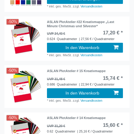
*
inkl. ges. MwSt.
zzgl.
Versandkosten
-50%
ASLAN PlotAtelier #22 Kreativmappe „Last
Minute Christmas und Silvester“
17,20 € *
UVP 34,40 €
0.624
Quadratmeter
| 27,56 € / Quadratmeter
In den Warenkorb
*
inkl. ges. MwSt.
zzgl.
Versandkosten
-50%
ASLAN PlotAtelier # 15 Kreativmappe
15,74 € *
UVP 31,48 €
0.686
Quadratmeter
| 22,94 € / Quadratmeter
In den Warenkorb
*
inkl. ges. MwSt.
zzgl.
Versandkosten
-50%
ASLAN PlotAtelier # 14 Kreativmappe
15,60 € *
UVP 31,20 €
0.62
Quadratmeter
| 25,16 € / Quadratmeter