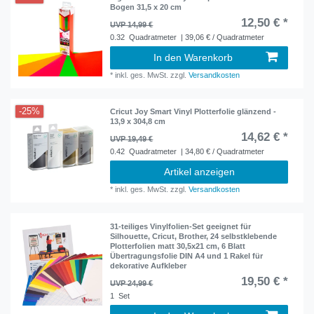
Bogen 31,5 x 20 cm
12,50 € *
UVP 14,99 €
0.32
Quadratmeter
| 39,06 € / Quadratmeter
In den Warenkorb
*
inkl. ges. MwSt.
zzgl.
Versandkosten
-25%
Cricut Joy Smart Vinyl Plotterfolie glänzend -
13,9 x 304,8 cm
14,62 € *
UVP 19,49 €
0.42
Quadratmeter
| 34,80 € / Quadratmeter
Artikel anzeigen
*
inkl. ges. MwSt.
zzgl.
Versandkosten
31-teiliges Vinylfolien-Set geeignet für
Silhouette, Cricut, Brother, 24 selbstklebende
Plotterfolien matt 30,5x21 cm, 6 Blatt
Übertragungsfolie DIN A4 und 1 Rakel für
dekorative Aufkleber
19,50 € *
UVP 24,99 €
1
Set