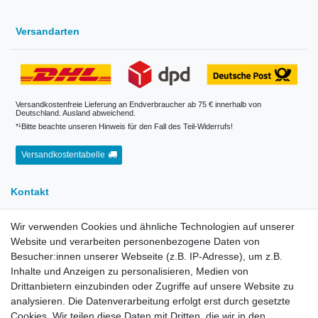
Versandarten
Versandkostenfreie Lieferung an Endverbraucher ab 75 € innerhalb von
Deutschland. Ausland abweichend.
*¹Bitte beachte unseren Hinweis für den Fall des Teil-Widerrufs!
Versandkostentabelle
Kontakt
Wir verwenden Cookies und ähnliche Technologien auf unserer
E-Mail:
info[at]kreativplotter.de
Website und verarbeiten personenbezogene Daten von
Telefon:
0202-87063640
Besucher:innen unserer Webseite (z.B. IP-Adresse), um z.B.
Öffnungszeiten:
Inhalte und Anzeigen zu personalisieren, Medien von
Montag bis Freitag von 8.30 - 15.30 Uhr
Drittanbietern einzubinden oder Zugriffe auf unsere Website zu
analysieren. Die Datenverarbeitung erfolgt erst durch gesetzte
Cookies. Wir teilen diese Daten mit Dritten, die wir in den