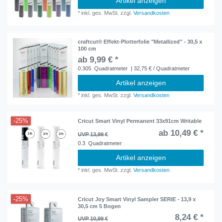
Artikel anzeigen
*
inkl. ges. MwSt.
zzgl.
Versandkosten
craftcut® Effekt-Plotterfolie "Metallized" - 30,5 x
100 cm
ab 9,99 € *
0.305
Quadratmeter
| 32,75 € / Quadratmeter
Artikel anzeigen
*
inkl. ges. MwSt.
zzgl.
Versandkosten
-25%
Cricut Smart Vinyl Permanent 33x91cm Writable
ab 10,49 € *
UVP 13,99 €
0.3
Quadratmeter
Artikel anzeigen
*
inkl. ges. MwSt.
zzgl.
Versandkosten
-25%
Cricut Joy Smart Vinyl Sampler SERIE - 13,9 x
30,5 cm 5 Bogen
8,24 € *
UVP 10,99 €