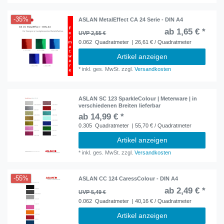
-35%
ASLAN MetalEffect CA 24 Serie - DIN A4
ab 1,65 € *
UVP 2,55 €
0.062
Quadratmeter
| 26,61 € / Quadratmeter
Artikel anzeigen
*
inkl. ges. MwSt.
zzgl.
Versandkosten
ASLAN SC 123 SparkleColour | Meterware | in
verschiedenen Breiten lieferbar
ab 14,99 € *
0.305
Quadratmeter
| 55,70 € / Quadratmeter
Artikel anzeigen
*
inkl. ges. MwSt.
zzgl.
Versandkosten
-55%
ASLAN CC 124 CaressColour - DIN A4
ab 2,49 € *
UVP 5,49 €
0.062
Quadratmeter
| 40,16 € / Quadratmeter
Artikel anzeigen