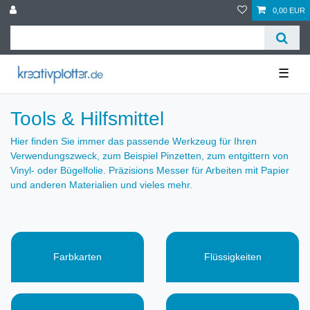
0,00 EUR
☰
Tools & Hilfsmittel
Hier finden Sie immer das passende Werkzeug für Ihren
Verwendungszweck, zum Beispiel Pinzetten, zum entgittern von
Vinyl- oder Bügelfolie. Präzisions Messer für Arbeiten mit Papier
und anderen Materialien und vieles mehr.
Farbkarten
Flüssigkeiten