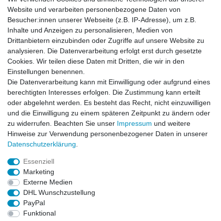
E-Mail:
info[at]kreativplotter.de
Website und verarbeiten personenbezogene Daten von
Telefon:
0202-87063640
Besucher:innen unserer Webseite (z.B. IP-Adresse), um z.B.
Inhalte und Anzeigen zu personalisieren, Medien von
Öffnungszeiten:
Montag bis Freitag von 8.30 - 15.30 Uhr
Drittanbietern einzubinden oder Zugriffe auf unsere Website zu
analysieren. Die Datenverarbeitung erfolgt erst durch gesetzte
Cookies. Wir teilen diese Daten mit Dritten, die wir in den
Kontaktformular
Einstellungen benennen.
Die Datenverarbeitung kann mit Einwilligung oder aufgrund eines
Informationen
berechtigten Interesses erfolgen. Die Zustimmung kann erteilt
oder abgelehnt werden. Es besteht das Recht, nicht einzuwilligen
und die Einwilligung zu einem späteren Zeitpunkt zu ändern oder
Registrieren
zu widerrufen. Beachten Sie unser
Impressum
und weitere
Widerrufsrecht
Hinweise zur Verwendung personenbezogener Daten in unserer
Datenschutzerklärung
Daten­schutz­erklärung
.
AGB
Impressum
Essenziell
Marketing
Widerrufsbutton
Externe Medien
DHL Wunschzustellung
PayPal
Funktional