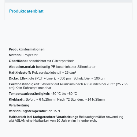
Produktdatenblatt
Produktinformationen
Material:
Polyester
Oberfläche:
beschichtet mit Glitzerpartikeln
Abdeckmaterial:
beidseitig PE-beschichteter Silikonkarton
Haftklebstoff:
Polyacrylatklebstoff ~ 25 g/m²
Dicke:
Effektfolie (PET + Liner): ~ 350 µm | Schutzfolie: ~ 100 µm
Formbeständigkeit:
Verklebt auf Aluminium nach 48 Stunden bei 70 °C (25 x 25
cm) Kein Schrumpf messbar
Temperaturbeständigkeit:
-30 °C bis +80 °C
Klebkraft:
Sofort: ~ 6 N/25mm | Nach 72 Stunden: ~ 14 N/25mm
Verarbeitung
Verklebungstemperatur:
ab 15 °C
Haltbarkeit bei fachgerechter Verarbeitung:
Bei sachgemäßer Anwendung
gibt ASLAN eine Haltbarkeit von 10 Jahren im Innenbereich.