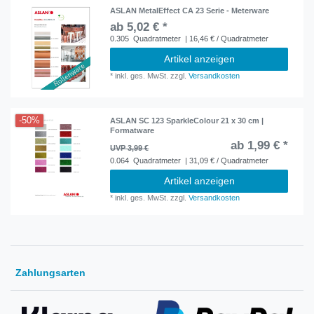
ASLAN MetalEffect CA 23 Serie - Meterware
ab 5,02 € *
0.305
Quadratmeter
| 16,46 € / Quadratmeter
Artikel anzeigen
*
inkl. ges. MwSt.
zzgl.
Versandkosten
-50%
ASLAN SC 123 SparkleColour 21 x 30 cm |
Formatware
ab 1,99 € *
UVP 3,99 €
0.064
Quadratmeter
| 31,09 € / Quadratmeter
Artikel anzeigen
*
inkl. ges. MwSt.
zzgl.
Versandkosten
Zahlungsarten