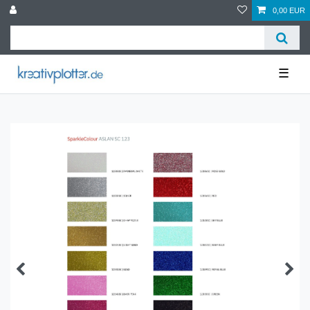
0,00 EUR
☰