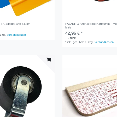
Y RC SERIE 10 x 7,6 cm
PAJARITO Andrückrolle Hartgummi - Mo
breit
42,96 € *
zzgl.
Versandkosten
1
Stück
*
inkl. ges. MwSt.
zzgl.
Versandkosten