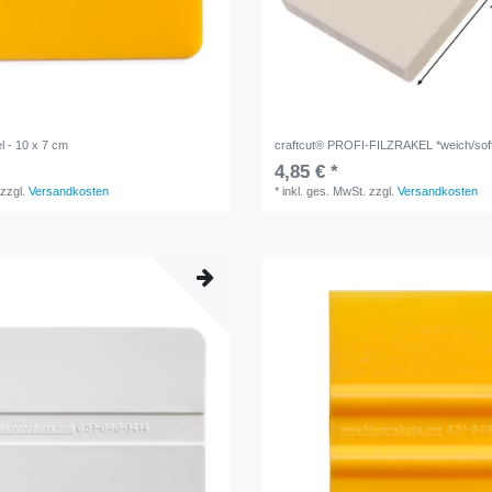
l - 10 x 7 cm
craftcut® PROFI-FILZRAKEL *weich/soft
4,85 € *
zzgl.
Versandkosten
*
inkl. ges. MwSt.
zzgl.
Versandkosten