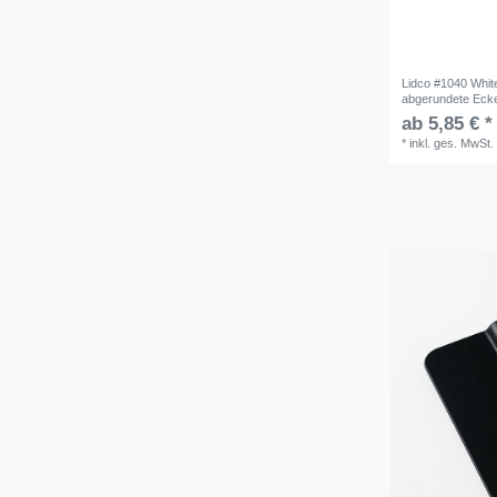
Lidco #1040 White
abgerundete Eck
ab 5,85 € *
*
inkl. ges. MwSt.