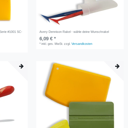
erie #1001 SC-
Avery Dennison Rakel - wähle deine Wunschrakel
6,09 € *
*
inkl. ges. MwSt.
zzgl.
Versandkosten