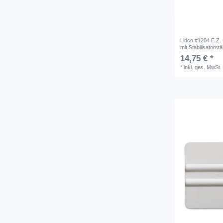
Lidco #1204 E.Z. 
mit Stabilisatorst
14,75 € *
*
inkl. ges. MwSt.