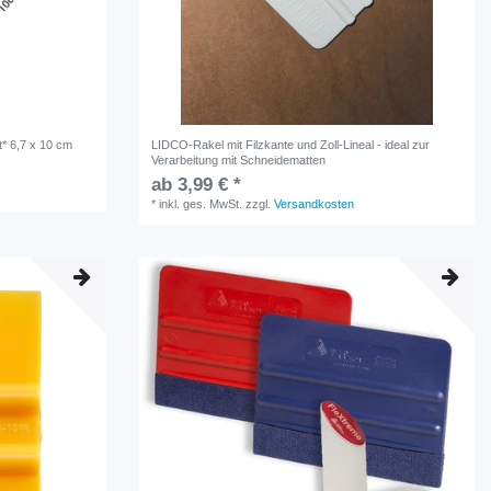
* 6,7 x 10 cm
LIDCO-Rakel mit Filzkante und Zoll-Lineal - ideal zur
Verarbeitung mit Schneidematten
ab 3,99 € *
*
inkl. ges. MwSt.
zzgl.
Versandkosten