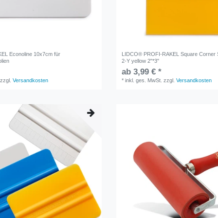
EL Econoline 10x7cm für
LIDCO® PROFI-RAKEL Square Corner S
lien
2-Y yellow 2"*3"
ab 3,99 € *
zzgl.
Versandkosten
*
inkl. ges. MwSt.
zzgl.
Versandkosten