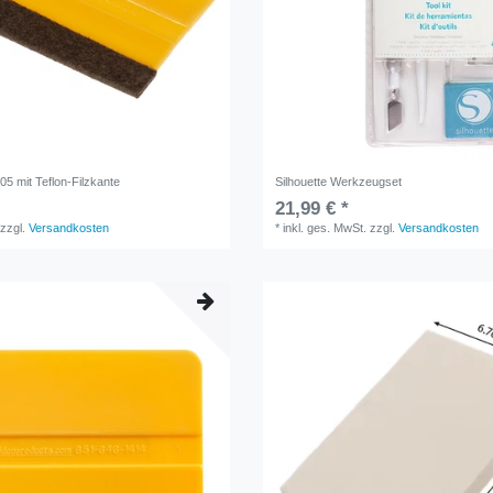
5 mit Teflon-Filzkante
Silhouette Werkzeugset
21,99 € *
zzgl.
Versandkosten
*
inkl. ges. MwSt.
zzgl.
Versandkosten