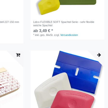
dell 227-150 mm
Lidco FLEXIBLE SOFT Spachtel Serie - sehr flexible
weiche Spachtel
ab 3,49 € *
*
inkl. ges. MwSt.
zzgl.
Versandkosten