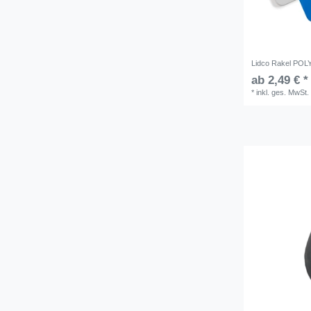
Lidco Rakel POL
ab 2,49 € *
*
inkl. ges. MwSt.