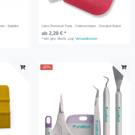
te - Stabiles
Lidco Removal-Tools - Folienschaber - Entrakel-Rakel
ab 2,29 € *
*
inkl. ges. MwSt.
zzgl.
Versandkosten
-20%