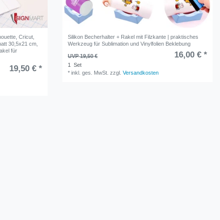
houette, Cricut,
Silikon Becherhalter + Rakel mit Filzkante | praktisches
matt 30,5x21 cm,
Werkzeug für Sublimation und Vinylfolien Beklebung
akel für
16,00 € *
UVP 19,50 €
1
Set
19,50 € *
*
inkl. ges. MwSt.
zzgl.
Versandkosten