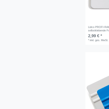
Lidco PROFI-RAK
selbstklebende Fo
2,99 € *
*
inkl. ges. MwSt.