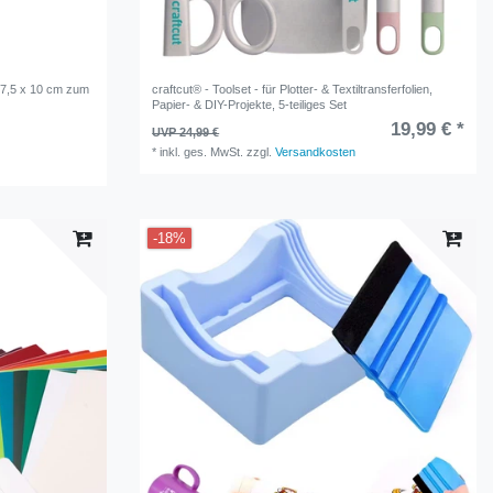
7,5 x 10 cm zum
craftcut® - Toolset - für Plotter- & Textiltransferfolien,
Papier- & DIY-Projekte, 5-teiliges Set
19,99 € *
UVP 24,99 €
*
inkl. ges. MwSt.
zzgl.
Versandkosten
-18%