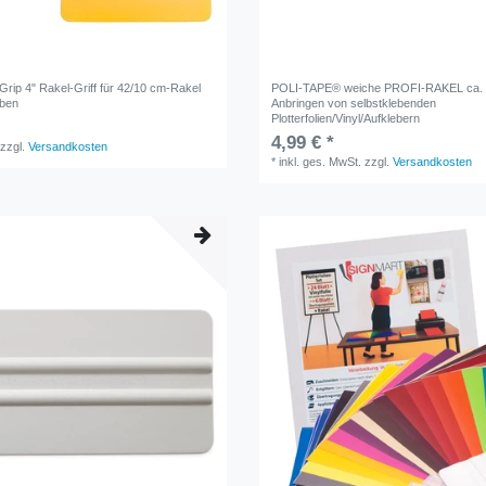
Grip 4" Rakel-Griff für 42/10 cm-Rakel
POLI-TAPE® weiche PROFI-RAKEL ca. 
äben
Anbringen von selbstklebenden
Plotterfolien/Vinyl/Aufklebern
4,99 € *
zzgl.
Versandkosten
*
inkl. ges. MwSt.
zzgl.
Versandkosten