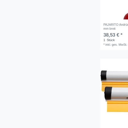
PAJARITO Andrück
mm breit
38,53 € *
1
Stück
*
inkl. ges. MwSt.