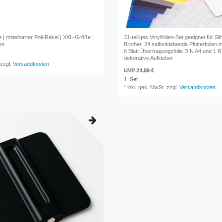
 | mittelharter Poli-Rakel | XXL-Größe |
31-teiliges Vinylfolien-Set geeignet für Sil
en
Brother, 24 selbstklebende Plotterfolien 
6 Blatt Übertragungsfolie DIN A4 und 1 R
dekorative Aufkleber
zzgl.
Versandkosten
UVP 24,99 €
1
Set
*
inkl. ges. MwSt.
zzgl.
Versandkosten