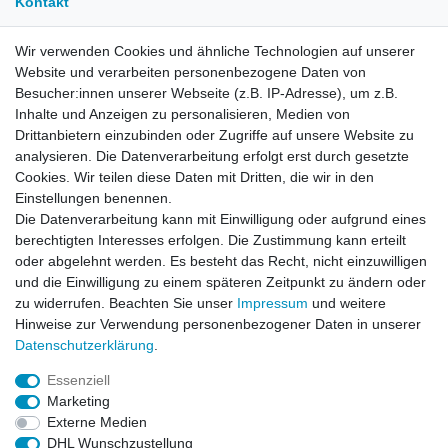
Kontakt
Wir verwenden Cookies und ähnliche Technologien auf unserer
E-Mail:
info[at]kreativplotter.de
Website und verarbeiten personenbezogene Daten von
Telefon:
0202-87063640
Besucher:innen unserer Webseite (z.B. IP-Adresse), um z.B.
Öffnungszeiten:
Inhalte und Anzeigen zu personalisieren, Medien von
Montag bis Freitag von 8.30 - 15.30 Uhr
Drittanbietern einzubinden oder Zugriffe auf unsere Website zu
analysieren. Die Datenverarbeitung erfolgt erst durch gesetzte
Cookies. Wir teilen diese Daten mit Dritten, die wir in den
Kontaktformular
Einstellungen benennen.
Die Datenverarbeitung kann mit Einwilligung oder aufgrund eines
Informationen
berechtigten Interesses erfolgen. Die Zustimmung kann erteilt
oder abgelehnt werden. Es besteht das Recht, nicht einzuwilligen
und die Einwilligung zu einem späteren Zeitpunkt zu ändern oder
Registrieren
zu widerrufen. Beachten Sie unser
Impressum
und weitere
Widerrufsrecht
Hinweise zur Verwendung personenbezogener Daten in unserer
Datenschutzerklärung
Daten­schutz­erklärung
.
AGB
Impressum
Essenziell
Marketing
Widerrufsbutton
Externe Medien
DHL Wunschzustellung