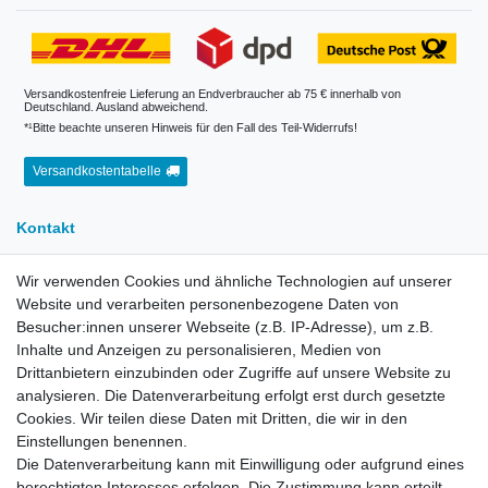
Versandkostenfreie Lieferung an Endverbraucher ab 75 € innerhalb von
Deutschland. Ausland abweichend.
*¹Bitte beachte unseren Hinweis für den Fall des Teil-Widerrufs!
Versandkostentabelle
Kontakt
Wir verwenden Cookies und ähnliche Technologien auf unserer
E-Mail:
info[at]kreativplotter.de
Website und verarbeiten personenbezogene Daten von
Telefon:
0202-87063640
Besucher:innen unserer Webseite (z.B. IP-Adresse), um z.B.
Öffnungszeiten:
Inhalte und Anzeigen zu personalisieren, Medien von
Montag bis Freitag von 8.30 - 15.30 Uhr
Drittanbietern einzubinden oder Zugriffe auf unsere Website zu
analysieren. Die Datenverarbeitung erfolgt erst durch gesetzte
Cookies. Wir teilen diese Daten mit Dritten, die wir in den
Kontaktformular
Einstellungen benennen.
Die Datenverarbeitung kann mit Einwilligung oder aufgrund eines
Informationen
berechtigten Interesses erfolgen. Die Zustimmung kann erteilt