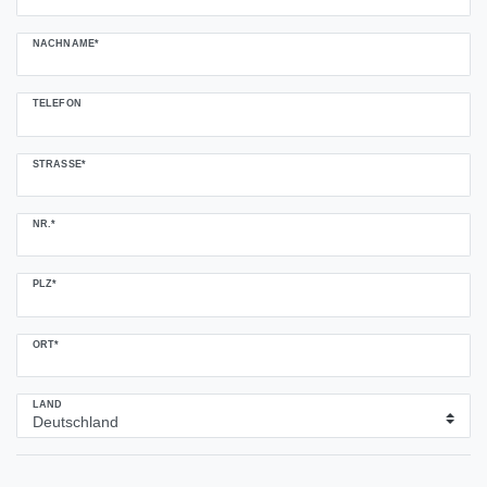
NACHNAME*
TELEFON
STRASSE*
NR.*
PLZ*
ORT*
LAND