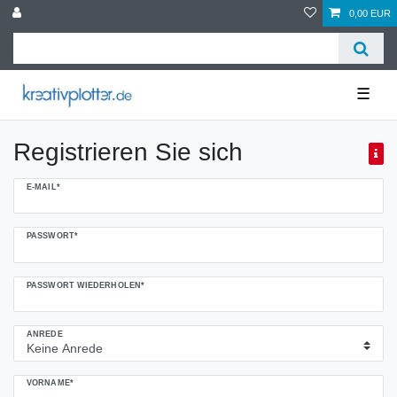
0,00 EUR
☰
Registrieren Sie sich
Honig
E-MAIL*
registrieren
PASSWORT*
PASSWORT WIEDERHOLEN*
ANREDE
VORNAME*