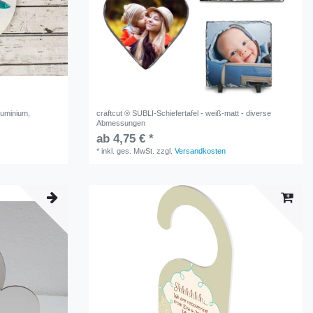
luminium,
craftcut ® SUBLI-Schiefertafel - weiß-matt - diverse
Abmessungen
ab 4,75 € *
*
inkl. ges. MwSt.
zzgl.
Versandkosten