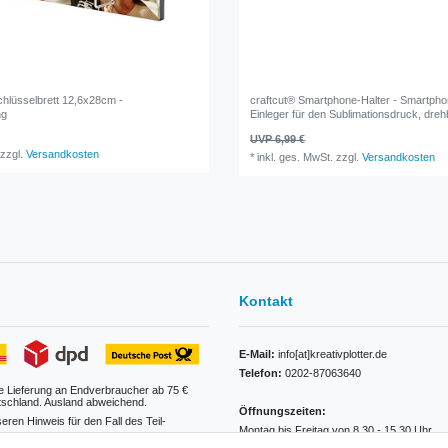
hlüsselbrett 12,6x28cm -
craftcut® Smartphone-Halter - Smartpho
ng
Einleger für den Sublimationsdruck, dreh
UVP 6,99 €
zzgl.
Versandkosten
*
inkl. ges. MwSt.
zzgl.
Versandkosten
Kontakt
E-Mail:
info[at]kreativplotter.de
Telefon:
0202-87063640
e Lieferung an Endverbraucher ab 75 €
tschland. Ausland abweichend.
Öffnungszeiten:
seren Hinweis für den Fall des Teil-
Montag bis Freitag von 8.30 - 15.30 Uhr