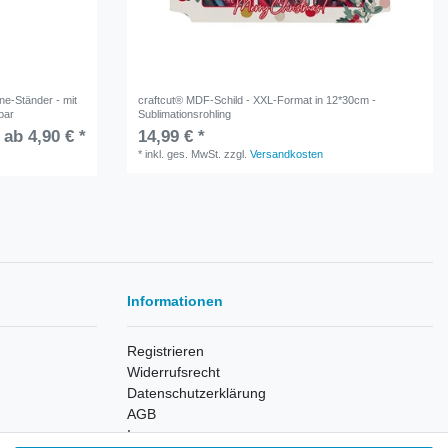
ne-Ständer - mit
craftcut® MDF-Schild - XXL-Format in 12*30cm -
bar
Sublimationsrohling
ab 4,90 € *
14,99 € *
*
inkl. ges. MwSt.
zzgl.
Versandkosten
Informationen
Registrieren
Widerrufsrecht
Datenschutzerklärung
AGB
Impressum