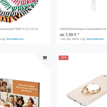
feckswimpel *MINI" in 13 x 15 cm
UNISUB bedruckbare Gartenspieße mit 
ab 7,99 € *
zzgl.
Versandkosten
*
inkl. ges. MwSt.
zzgl.
Versandkosten
-30%