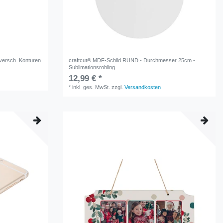
versch. Konturen
craftcut® MDF-Schild RUND - Durchmesser 25cm -
Sublimationsrohling
12,99 € *
*
inkl. ges. MwSt.
zzgl.
Versandkosten