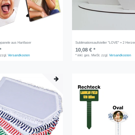
panele aus Hartfaser
Sublimationsaufsteller "LOVE" = 2 Herze
*
10,08 € *
zzgl.
Versandkosten
*
inkl. ges. MwSt.
zzgl.
Versandkosten