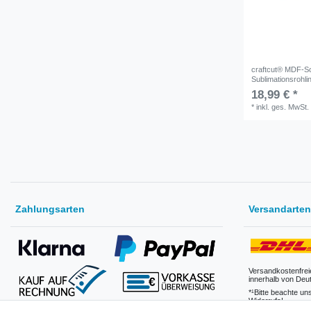
craftcut® MDF-Sc
Sublimationsrohli
18,99 € *
*
inkl. ges. MwSt.
Zahlungsarten
Versandarten
Versandkostenfrei
innerhalb von Deu
*¹Bitte beachte un
Widerrufs!