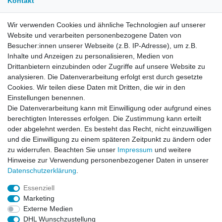
Kontakt
Wir verwenden Cookies und ähnliche Technologien auf unserer
E-Mail:
info[at]kreativplotter.de
Website und verarbeiten personenbezogene Daten von
Telefon:
0202-87063640
Besucher:innen unserer Webseite (z.B. IP-Adresse), um z.B.
Öffnungszeiten:
Inhalte und Anzeigen zu personalisieren, Medien von
Montag bis Freitag von 8.30 - 15.30 Uhr
Drittanbietern einzubinden oder Zugriffe auf unsere Website zu
analysieren. Die Datenverarbeitung erfolgt erst durch gesetzte
Cookies. Wir teilen diese Daten mit Dritten, die wir in den
Kontaktformular
Einstellungen benennen.
Die Datenverarbeitung kann mit Einwilligung oder aufgrund eines
Informationen
berechtigten Interesses erfolgen. Die Zustimmung kann erteilt
oder abgelehnt werden. Es besteht das Recht, nicht einzuwilligen
und die Einwilligung zu einem späteren Zeitpunkt zu ändern oder
Registrieren
zu widerrufen. Beachten Sie unser
Impressum
und weitere
Widerrufsrecht
Hinweise zur Verwendung personenbezogener Daten in unserer
Datenschutzerklärung
Daten­schutz­erklärung
.
AGB
Impressum
Essenziell
Marketing
Widerrufsbutton
Externe Medien
DHL Wunschzustellung