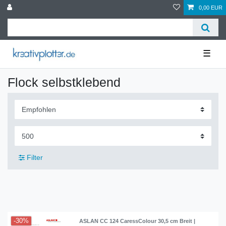
0,00 EUR
☰
Flock selbstklebend
Filter
-30%
ASLAN CC 124 CaressColour 30,5 cm Breit |