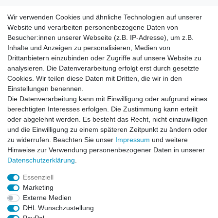
Wir verwenden Cookies und ähnliche Technologien auf unserer
E-Mail:
info[at]kreativplotter.de
Website und verarbeiten personenbezogene Daten von
Telefon:
0202-87063640
Besucher:innen unserer Webseite (z.B. IP-Adresse), um z.B.
Öffnungszeiten:
Inhalte und Anzeigen zu personalisieren, Medien von
Montag bis Freitag von 8.30 - 15.30 Uhr
Drittanbietern einzubinden oder Zugriffe auf unsere Website zu
analysieren. Die Datenverarbeitung erfolgt erst durch gesetzte
Cookies. Wir teilen diese Daten mit Dritten, die wir in den
Kontaktformular
Einstellungen benennen.
Die Datenverarbeitung kann mit Einwilligung oder aufgrund eines
Informationen
berechtigten Interesses erfolgen. Die Zustimmung kann erteilt
oder abgelehnt werden. Es besteht das Recht, nicht einzuwilligen
und die Einwilligung zu einem späteren Zeitpunkt zu ändern oder
Registrieren
zu widerrufen. Beachten Sie unser
Impressum
und weitere
Widerrufsrecht
Hinweise zur Verwendung personenbezogener Daten in unserer
Datenschutzerklärung
Daten­schutz­erklärung
.
AGB
Impressum
Essenziell
Marketing
Widerrufsbutton
Externe Medien
DHL Wunschzustellung