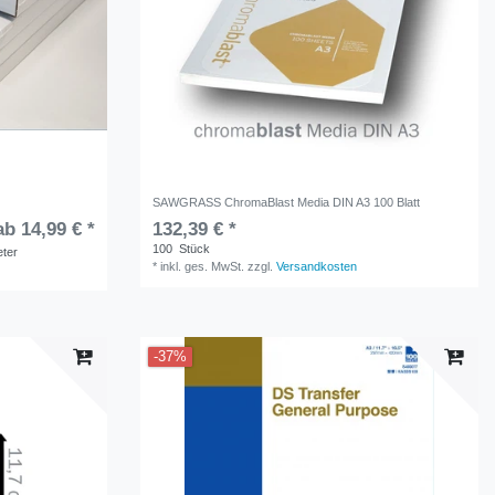
r
SAWGRASS ChromaBlast Media DIN A3 100 Blatt
ab 14,99 € *
132,39 € *
100
Stück
eter
*
inkl. ges. MwSt.
zzgl.
Versandkosten
-37%