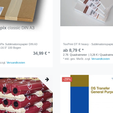
x Sublimationspapier DIN A3
TexPrint DT R heavy - Sublimationspapi
16.5" 100 Bogen
ab 8,79 € *
34,99 € *
2.76
Quadratmeter
| 3,26 € / Quadratm
*
inkl. ges. MwSt.
zzgl.
Versandkosten
zzgl.
Versandkosten
-29%