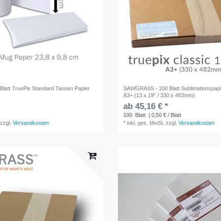
att TruePix Standard Tassen Papier
SAWGRASS - 100 Blatt Sublimationspapi
A3+ (13 x 19” / 330 x 483mm)
ab 45,16 € *
100
Blatt
| 0,50 € / Blatt
zzgl.
Versandkosten
*
inkl. ges. MwSt.
zzgl.
Versandkosten