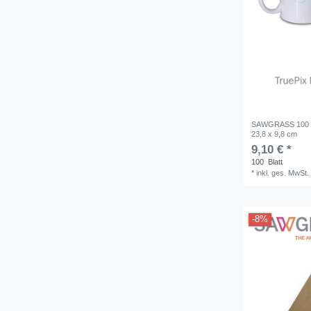
SAWGRASS 100 Bl
23,8 x 9,8 cm
9,10 € *
100
Blatt
*
inkl. ges. MwSt.
-8%