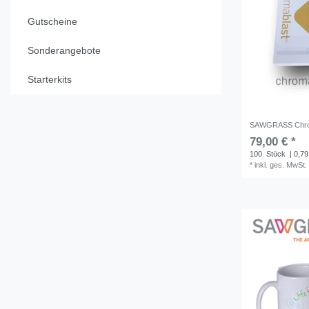
Gutscheine
Sonderangebote
Starterkits
SAWGRASS Chroma
79,00 € *
100
Stück
| 0,79
*
inkl. ges. MwSt.