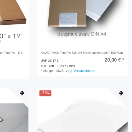
er TruePix - DIN
SAWGRASS TruePix DIN A4 Sublimationspapier 100 Blatt
20,00 € *
UVP 26,17 €
100
Blatt
| 0,20 € / Blatt
*
inkl. ges. MwSt.
zzgl.
Versandkosten
-31%