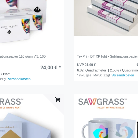
ationspapier 110 g/qm, A3, 100
TexPrint DT XP light - Sublimationspapie
UVP 21,99 €
24,00 € *
6.82
Quadratmeter
| 2,56 € / Quadratm
 / Blatt
*
inkl. ges. MwSt.
zzgl.
Versandkosten
zzgl.
Versandkosten