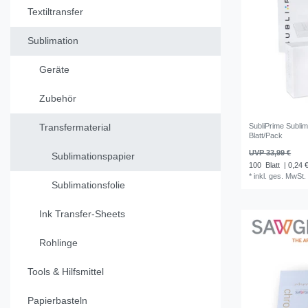
Textiltransfer
Sublimation
Geräte
Zubehör
SubliPrime Sublim
Transfermaterial
Blatt/Pack
UVP 33,99 €
Sublimationspapier
100
Blatt
| 0,24 €
*
inkl. ges. MwSt.
Sublimationsfolie
Ink Transfer-Sheets
Rohlinge
Tools & Hilfsmittel
Papierbasteln