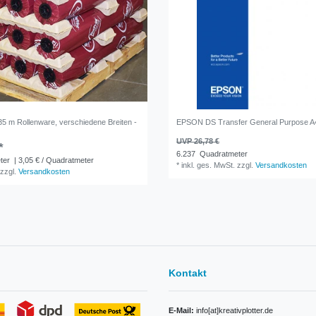
35 m Rollenware, verschiedene Breiten -
EPSON DS Transfer General Purpose A4
UVP 26,78 €
*
6.237
Quadratmeter
ter
| 3,05 € / Quadratmeter
*
inkl. ges. MwSt.
zzgl.
Versandkosten
zzgl.
Versandkosten
Kontakt
E-Mail:
info[at]kreativplotter.de