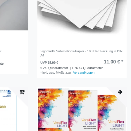
er
Signmart® Sublimations-Papier - 100 Blatt Packung in DIN
A4
11,00 € *
UVP 15,99 €
eter
6.24
Quadratmeter
| 1,76 € / Quadratmeter
*
inkl. ges. MwSt.
zzgl.
Versandkosten