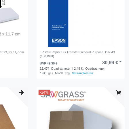
r 23,8 x 11,7 cm
EPSON Papier DS Transfer General Purpose, DIN A3
(100 Blatt)
30,99 € *
UVP 49,38 €
12.474
Quadratmeter
| 2,48 € / Quadratmeter
*
inkl. ges. MwSt.
zzgl.
Versandkosten
-24%