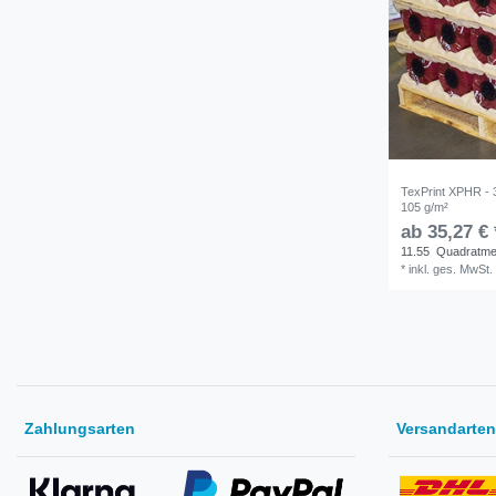
TexPrint XPHR - 
105 g/m²
ab 35,27 € 
11.55
Quadratme
*
inkl. ges. MwSt.
Zahlungsarten
Versandarten