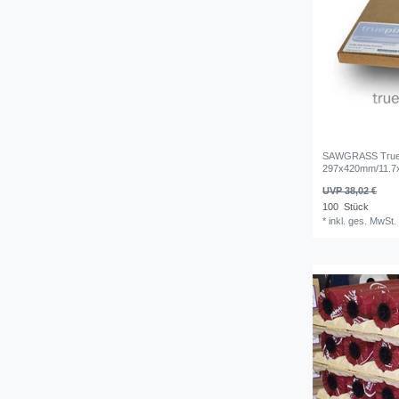
SAWGRASS TruePi
297x420mm/11.7x
UVP 38,02 €
100
Stück
*
inkl. ges. MwSt.