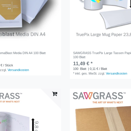
Blast Media DIN A4 100 Blatt
SAWGRASS TruePix Large Tassen Papie
100 Blatt
11,49 € *
 € / Stück
100
Blatt
| 0,11 € / Blatt
zzgl.
Versandkosten
*
inkl. ges. MwSt.
zzgl.
Versandkosten