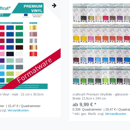
 Vinyl - matt - 21 cm x 30,5cm
craftcut® Premium Vinylfolie - glänzend -
Breite 13,9cm x 244 cm
ab 9,99 € *
ter
| 15,47 € / Quadratmeter
0.339
Quadratmeter
| 29,47 € / Quadra
zzgl.
Versandkosten
*
inkl. ges. MwSt.
zzgl.
Versandkosten