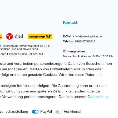
Kontakt
E-Mail:
info[at]kreativplotter.de
Telefon:
0202-87063640
e Lieferung an Endverbraucher ab 75 €
tschland. Ausland abweichend.
Öffnungszeiten:
seren Hinweis für den Fall des Teil-
Montag bis Freitag von 8.30 - 15.30 Uhr
site und verarbeiten personenbezogene Daten von Besucher:innen
Kontaktformular
tabelle
u personalisieren, Medien von Drittanbietern einzubinden oder
folgt erst durch gesetzte Cookies. Wir teilen diese Daten mit
echtigten Interesses erfolgen. Die Zustimmung kann erteilt oder
 Einwilligung zu einem späteren Zeitpunkt zu ändern oder zu
ur Verwendung personenbezogener Daten in unserer
Daten­schutz­
unschzustellung
PayPal
Funktional