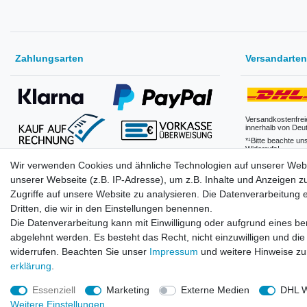
Zahlungsarten
Versandarten
Versandkostenfrei
innerhalb von Deu
*¹Bitte beachte un
Widerrufs!
Wir verwenden Cookies und ähnliche Technologien auf unserer Web
(Klarna erst nach Anmeldung eines Benutzerkonto verfügbar.
Kauf auf Rechnung nur für Geschäftskunden nach
Versandkosten
unserer Webseite (z.B. IP-Adresse), um z.B. Inhalte und Anzeigen z
Freischaltung verfügbar)
Zugriffe auf unsere Website zu analysieren. Die Datenverarbeitung er
Dritten, die wir in den Einstellungen benennen.
Die Datenverarbeitung kann mit Einwilligung oder aufgrund eines ber
abgelehnt werden. Es besteht das Recht, nicht einzuwilligen und die
widerrufen. Beachten Sie unser
Impressum
und weitere Hinweise z
erklärung
.
Essenziell
Marketing
Externe Medien
DHL W
Weitere Einstellungen