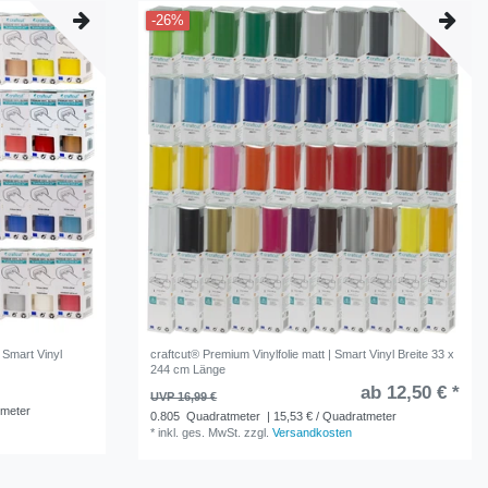
-26%
 Smart Vinyl
craftcut® Premium Vinylfolie matt | Smart Vinyl Breite 33 x
244 cm Länge
ab 12,50 € *
UVP 16,99 €
tmeter
0.805
Quadratmeter
| 15,53 € / Quadratmeter
*
inkl. ges. MwSt.
zzgl.
Versandkosten