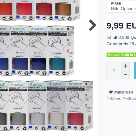
FARBE
9,99 
Inhalt
0,339
Qu
Grundpreis
29,
Versandfertig in 
Wunschliste
* inkl. ges. MwSt. zz