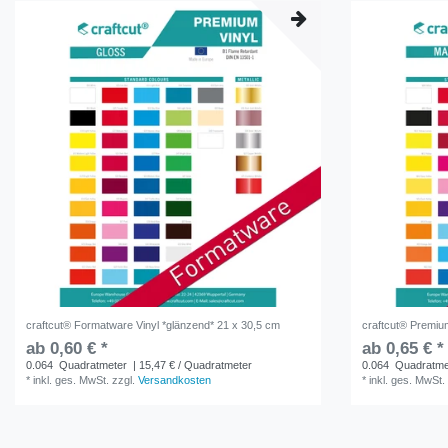
craftcut® Formatware Vinyl *glänzend* 21 x 30,5 cm
craftcut® Premium
ab 0,60 € *
ab 0,65 € *
0.064
Quadratmeter
| 15,47 € / Quadratmeter
0.064
Quadratme
*
inkl. ges. MwSt.
zzgl.
Versandkosten
*
inkl. ges. MwSt.