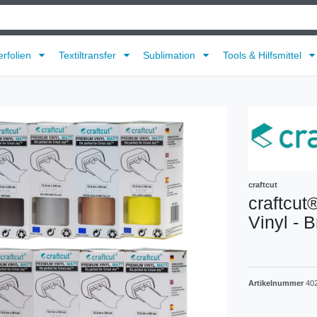
erfolien
Textiltransfer
Sublimation
Tools & Hilfsmittel
craftcut
craftcut
Vinyl - 
Artikelnummer
402