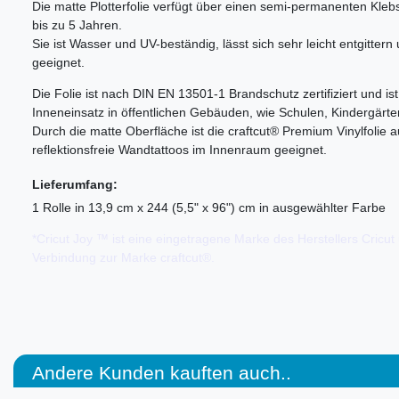
Die matte Plotterfolie verfügt über einen semi-permanenten Klebs
bis zu 5 Jahren.
Sie ist Wasser und UV-beständig, lässt sich sehr leicht entgittern
geeignet.
Die Folie ist nach DIN EN 13501-1 Brandschutz zertifiziert und is
Inneneinsatz in öffentlichen Gebäuden, wie Schulen, Kindergärte
Durch die matte Oberfläche ist die craftcut® Premium Vinylfolie
reflektionsfreie Wandtattoos im Innenraum geeignet.
Lieferumfang:
1 Rolle in 13,9 cm x 244 (5,5" x 96") cm in ausgewählter Farbe
*Cricut Joy ™ ist eine eingetragene Marke des Herstellers Cricut 
Verbindung zur Marke craftcut®.
Andere Kunden kauften auch..