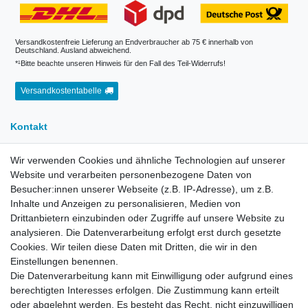
Versandkostenfreie Lieferung an Endverbraucher ab 75 € innerhalb von
Deutschland. Ausland abweichend.
*¹Bitte beachte unseren Hinweis für den Fall des Teil-Widerrufs!
Versandkostentabelle
Kontakt
Wir verwenden Cookies und ähnliche Technologien auf unserer
E-Mail:
info[at]kreativplotter.de
Website und verarbeiten personenbezogene Daten von
Telefon:
0202-87063640
Besucher:innen unserer Webseite (z.B. IP-Adresse), um z.B.
Öffnungszeiten:
Inhalte und Anzeigen zu personalisieren, Medien von
Montag bis Freitag von 8.30 - 15.30 Uhr
Drittanbietern einzubinden oder Zugriffe auf unsere Website zu
analysieren. Die Datenverarbeitung erfolgt erst durch gesetzte
Cookies. Wir teilen diese Daten mit Dritten, die wir in den
Kontaktformular
Einstellungen benennen.
Die Datenverarbeitung kann mit Einwilligung oder aufgrund eines
Informationen
berechtigten Interesses erfolgen. Die Zustimmung kann erteilt
oder abgelehnt werden. Es besteht das Recht, nicht einzuwilligen