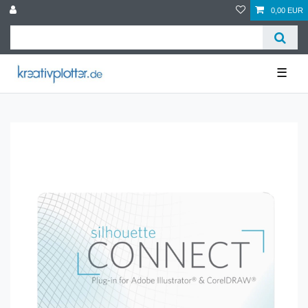
0,00 EUR
☰