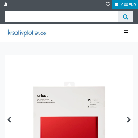
0,00 EUR
☰