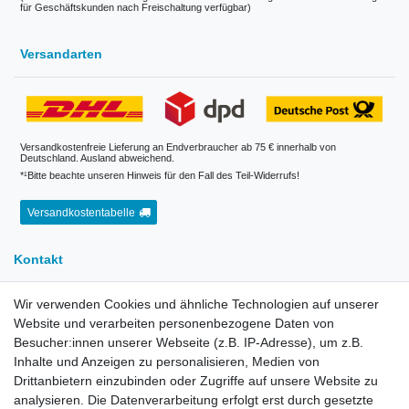
für Geschäftskunden nach Freischaltung verfügbar)
Versandarten
Versandkostenfreie Lieferung an Endverbraucher ab 75 € innerhalb von
Deutschland. Ausland abweichend.
*¹Bitte beachte unseren Hinweis für den Fall des Teil-Widerrufs!
Versandkostentabelle
Kontakt
Wir verwenden Cookies und ähnliche Technologien auf unserer
E-Mail:
info[at]kreativplotter.de
Website und verarbeiten personenbezogene Daten von
Telefon:
0202-87063640
Besucher:innen unserer Webseite (z.B. IP-Adresse), um z.B.
Öffnungszeiten:
Inhalte und Anzeigen zu personalisieren, Medien von
Montag bis Freitag von 8.30 - 15.30 Uhr
Drittanbietern einzubinden oder Zugriffe auf unsere Website zu
analysieren. Die Datenverarbeitung erfolgt erst durch gesetzte