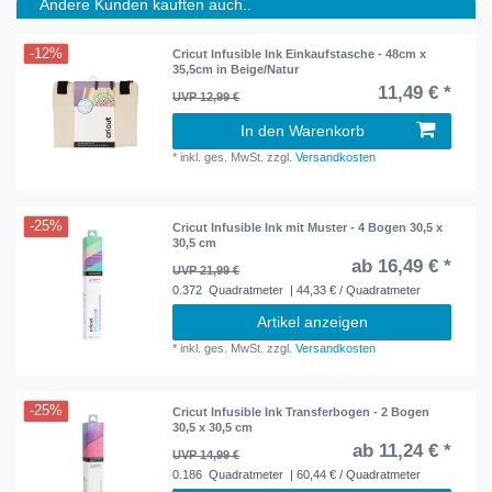
Andere Kunden kauften auch..
-12%
Cricut Infusible Ink Einkaufstasche - 48cm x
35,5cm in Beige/Natur
11,49 € *
UVP 12,99 €
In den Warenkorb
*
inkl. ges. MwSt.
zzgl.
Versandkosten
-25%
Cricut Infusible Ink mit Muster - 4 Bogen 30,5 x
30,5 cm
ab 16,49 € *
UVP 21,99 €
0.372
Quadratmeter
| 44,33 € / Quadratmeter
Artikel anzeigen
*
inkl. ges. MwSt.
zzgl.
Versandkosten
-25%
Cricut Infusible Ink Transferbogen - 2 Bogen
30,5 x 30,5 cm
ab 11,24 € *
UVP 14,99 €
0.186
Quadratmeter
| 60,44 € / Quadratmeter