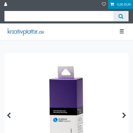
0,00 EUR
☰