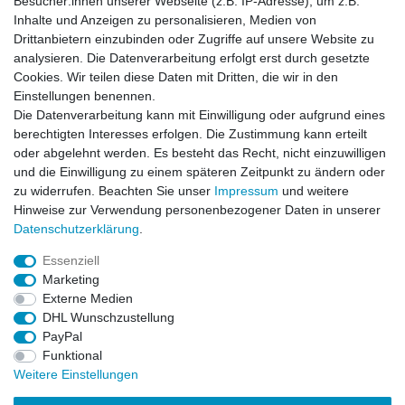
Besucher:innen unserer Webseite (z.B. IP-Adresse), um z.B.
Öffnungszeiten:
Inhalte und Anzeigen zu personalisieren, Medien von
Montag bis Freitag von 8.30 - 15.30 Uhr
Drittanbietern einzubinden oder Zugriffe auf unsere Website zu
analysieren. Die Datenverarbeitung erfolgt erst durch gesetzte
Cookies. Wir teilen diese Daten mit Dritten, die wir in den
Kontaktformular
Einstellungen benennen.
Die Datenverarbeitung kann mit Einwilligung oder aufgrund eines
Informationen
berechtigten Interesses erfolgen. Die Zustimmung kann erteilt
oder abgelehnt werden. Es besteht das Recht, nicht einzuwilligen
und die Einwilligung zu einem späteren Zeitpunkt zu ändern oder
Registrieren
zu widerrufen. Beachten Sie unser
Impressum
und weitere
Widerrufsrecht
Hinweise zur Verwendung personenbezogener Daten in unserer
Datenschutzerklärung
Daten­schutz­erklärung
.
AGB
Impressum
Essenziell
Marketing
Widerrufsbutton
Externe Medien
DHL Wunschzustellung
PayPal
Funktional
Weitere Einstellungen