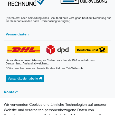
(Klarna erst nach Anmeldung eines Benutzerkonto verfügbar. Kauf auf Rechnung nur
für Geschäftskunden nach Freischaltung verfügbar)
Versandarten
Versandkostenfreie Lieferung an Endverbraucher ab 75 € innerhalb von
Deutschland. Ausland abweichend.
*¹Bitte beachte unseren Hinweis für den Fall des Teil-Widerrufs!
Versandkostentabelle
Kontakt
Wir verwenden Cookies und ähnliche Technologien auf unserer
E-Mail:
info[at]kreativplotter.de
Website und verarbeiten personenbezogene Daten von
Telefon:
0202-87063640