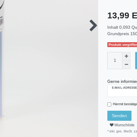
13,99
Inhalt
0,093
Qu
Grundpreis
150
Produkt vergriffen
Gerne informier
E-MAIL-ADRESS
Hiermit bestätig
Senden
Wunschliste
* inkl. ges. MwSt. zz