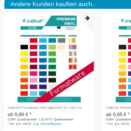
Andere Kunden kauften auch..
craftcut® Formatware Vinyl *glänzend* 21 x 30,5 cm
craftcut® Premium
ab 0,60 € *
ab 0,65 € *
0.064
Quadratmeter
| 15,47 € / Quadratmeter
0.064
Quadratme
*
inkl. ges. MwSt.
zzgl.
Versandkosten
*
inkl. ges. MwSt.