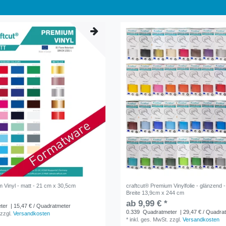
 Vinyl - matt - 21 cm x 30,5cm
craftcut® Premium Vinylfolie - glänzend -
Breite 13,9cm x 244 cm
ab 9,99 € *
ter
| 15,47 € / Quadratmeter
0.339
Quadratmeter
| 29,47 € / Quadra
zzgl.
Versandkosten
*
inkl. ges. MwSt.
zzgl.
Versandkosten