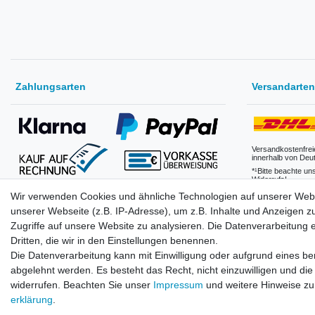
Zahlungsarten
Versandarten
Versandkostenfrei
innerhalb von Deu
*¹Bitte beachte un
Widerrufs!
Wir verwenden Cookies und ähnliche Technologien auf unserer Web
(Klarna erst nach Anmeldung eines Benutzerkonto verfügbar.
Kauf auf Rechnung nur für Geschäftskunden nach
Versandkosten
unserer Webseite (z.B. IP-Adresse), um z.B. Inhalte und Anzeigen z
Freischaltung verfügbar)
Zugriffe auf unsere Website zu analysieren. Die Datenverarbeitung er
Dritten, die wir in den Einstellungen benennen.
Die Datenverarbeitung kann mit Einwilligung oder aufgrund eines ber
abgelehnt werden. Es besteht das Recht, nicht einzuwilligen und die
widerrufen. Beachten Sie unser
Impressum
und weitere Hinweise z
erklärung
.