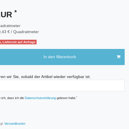
*
 EUR
adratmeter
,43 € / Quadratmeter
, Lieferzeit auf Anfrage
In den Warenkorb
en wir Sie, sobald der Artikel wieder verfügbar ist.
E
*
e ich, dass ich die
Daten­schutz­erklärung
gelesen habe.
gl.
Versandkosten