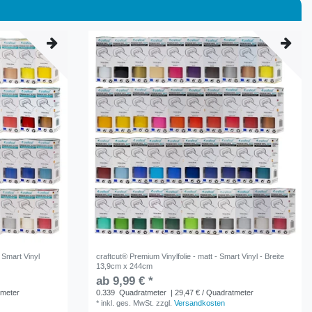
 Smart Vinyl
craftcut® Premium Vinylfolie - matt - Smart Vinyl - Breite
13,9cm x 244cm
ab 9,99 € *
tmeter
0.339
Quadratmeter
| 29,47 € / Quadratmeter
*
inkl. ges. MwSt.
zzgl.
Versandkosten