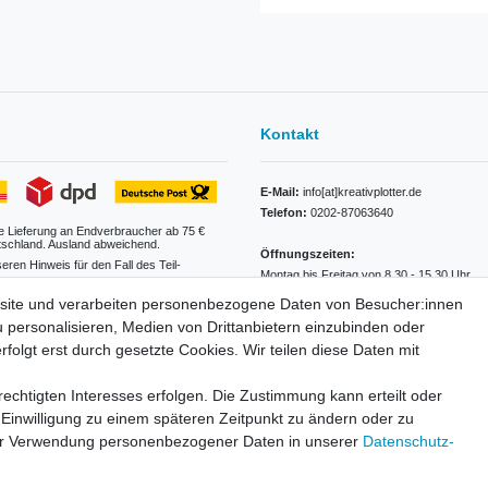
Kontakt
E-Mail:
info[at]kreativplotter.de
Telefon:
0202-87063640
e Lieferung an Endverbraucher ab 75 €
tschland. Ausland abweichend.
Öffnungszeiten:
seren Hinweis für den Fall des Teil-
Montag bis Freitag von 8.30 - 15.30 Uhr
site und verarbeiten personenbezogene Daten von Besucher:innen
Kontaktformular
tabelle
u personalisieren, Medien von Drittanbietern einzubinden oder
folgt erst durch gesetzte Cookies. Wir teilen diese Daten mit
echtigten Interesses erfolgen. Die Zustimmung kann erteilt oder
 Einwilligung zu einem späteren Zeitpunkt zu ändern oder zu
ur Verwendung personenbezogener Daten in unserer
Daten­schutz­