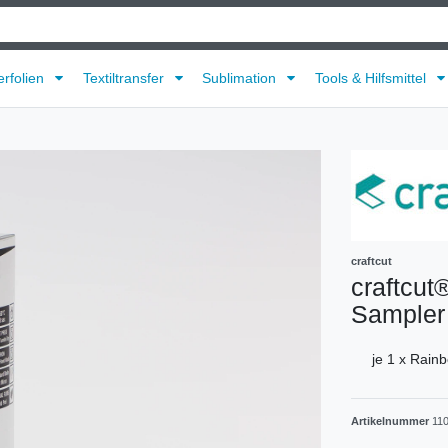
erfolien
Textiltransfer
Sublimation
Tools & Hilfsmittel
craftcut
craftcut
Sampler 
je 1 x Rain
Artikelnummer
11