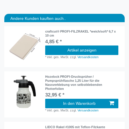
Andere Kunden kauften auch..
craftcut® PROFI-FILZRAKEL *weich/soft* 6,7 x
10 cm
4,85 € *
Artikel anzeigen
*
inkl. ges. MwSt.
zzgl.
Versandkosten
Hozelock PROFI-Drucksprüher /
Pumpsprühflasche 1,25 Liter für die
Nassverklebung von selbstklebenden
Plotterfolien
32,95 € *
In den Warenkorb
*
inkl. ges. MwSt.
zzgl.
Versandkosten
LIDCO Rakel #1005 mit Teflon-Filzkante