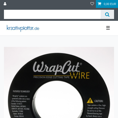
0,00 EUR
☰