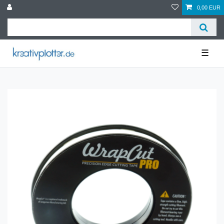
0,00 EUR
☰