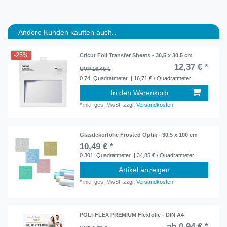
Andere Kunden kauften auch..
-25%
Cricut Foil Transfer Sheets - 30,5 x 30,5 cm
12,37 € *
UVP 16,49 €
0.74
Quadratmeter
| 16,71 € / Quadratmeter
In den Warenkorb
*
inkl. ges. MwSt.
zzgl.
Versandkosten
Glasdekorfolie Frosted Optik - 30,5 x 100 cm
10,49 € *
0.301
Quadratmeter
| 34,85 € / Quadratmeter
Artikel anzeigen
*
inkl. ges. MwSt.
zzgl.
Versandkosten
POLI-FLEX PREMIUM Flexfolie - DIN A4
ab 0,94 € *