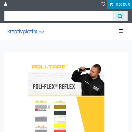
0,00 EUR
☰