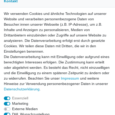
Kontakt
Wir verwenden Cookies und ähnliche Technologien auf unserer
E-Mail:
info[at]kreativplotter.de
Website und verarbeiten personenbezogene Daten von
Telefon:
0202-87063640
Besucher:innen unserer Webseite (z.B. IP-Adresse), um z.B.
Öffnungszeiten:
Inhalte und Anzeigen zu personalisieren, Medien von
Montag bis Freitag von 8.30 - 15.30 Uhr
Drittanbietern einzubinden oder Zugriffe auf unsere Website zu
analysieren. Die Datenverarbeitung erfolgt erst durch gesetzte
Cookies. Wir teilen diese Daten mit Dritten, die wir in den
Kontaktformular
Einstellungen benennen.
Die Datenverarbeitung kann mit Einwilligung oder aufgrund eines
Informationen
berechtigten Interesses erfolgen. Die Zustimmung kann erteilt
oder abgelehnt werden. Es besteht das Recht, nicht einzuwilligen
und die Einwilligung zu einem späteren Zeitpunkt zu ändern oder
Registrieren
zu widerrufen. Beachten Sie unser
Impressum
und weitere
Widerrufsrecht
Hinweise zur Verwendung personenbezogener Daten in unserer
Datenschutzerklärung
Daten­schutz­erklärung
.
AGB
Impressum
Essenziell
Marketing
Widerrufsbutton
Externe Medien
DHL Wunschzustellung