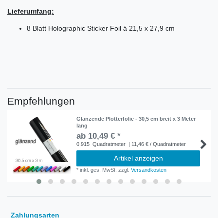
Lieferumfang:
8 Blatt Holographic Sticker Foil á 21,5 x 27,9 cm
Empfehlungen
Glänzende Plotterfolie - 30,5 cm breit x 3 Meter
lang
ab 10,49 € *
0.915
Quadratmeter
| 11,46 € / Quadratmeter
Artikel anzeigen
*
inkl. ges. MwSt.
zzgl.
Versandkosten
Zahlungsarten