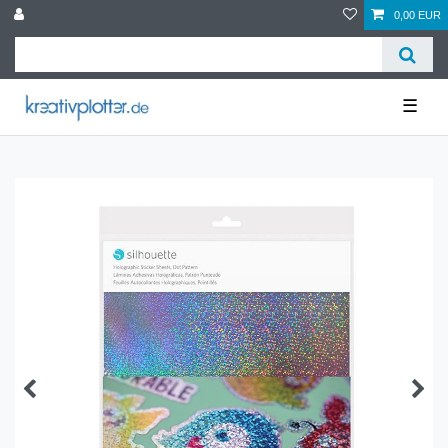
0,00 EUR
☰