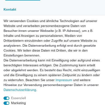
Kontakt
Wir verwenden Cookies und ähnliche Technologien auf unserer
E-Mail:
info[at]kreativplotter.de
Website und verarbeiten personenbezogene Daten von
Telefon:
0202-87063640
Besucher:innen unserer Webseite (z.B. IP-Adresse), um z.B.
Inhalte und Anzeigen zu personalisieren, Medien von
Öffnungszeiten:
Montag bis Freitag von 8.30 - 15.30 Uhr
Drittanbietern einzubinden oder Zugriffe auf unsere Website zu
analysieren. Die Datenverarbeitung erfolgt erst durch gesetzte
Cookies. Wir teilen diese Daten mit Dritten, die wir in den
Kontaktformular
Einstellungen benennen.
Die Datenverarbeitung kann mit Einwilligung oder aufgrund eines
Informationen
berechtigten Interesses erfolgen. Die Zustimmung kann erteilt
oder abgelehnt werden. Es besteht das Recht, nicht einzuwilligen
und die Einwilligung zu einem späteren Zeitpunkt zu ändern oder
Registrieren
zu widerrufen. Beachten Sie unser
Impressum
und weitere
Widerrufsrecht
Hinweise zur Verwendung personenbezogener Daten in unserer
Datenschutzerklärung
Daten­schutz­erklärung
.
AGB
Impressum
Essenziell
Marketing
Widerrufsbutton