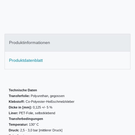
Produktinformationen
Produktdatenblatt
Technische Daten
Transferfolie:
Polyurethan, gegossen
Klebstoff:
Co-Polyester-Heißschmelzkleber
Dicke in [mm]:
0,125 +/- 5 %
Liner:
PET-Folie, selbstklebend
Transferbedingungen
Temperatur:
130° C
Druck:
2,5 - 3,0 bar [mittlerer Druck]