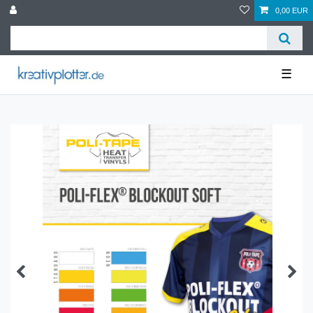
0,00 EUR
☰