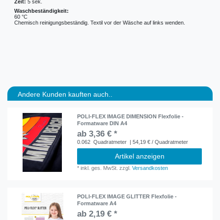
Zeit:
5 sek.
Waschbeständigkeit:
60 °C
Chemisch reinigungsbeständig. Textil vor der Wäsche auf links wenden.
Andere Kunden kauften auch..
POLI-FLEX IMAGE DIMENSION Flexfolie -
Formatware DIN A4
ab 3,36 € *
0.062
Quadratmeter
| 54,19 € / Quadratmeter
Artikel anzeigen
*
inkl. ges. MwSt.
zzgl.
Versandkosten
POLI-FLEX IMAGE GLITTER Flexfolie -
Formatware A4
ab 2,19 € *