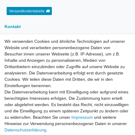
Versandkostentabelle
Kontakt
Wir verwenden Cookies und ähnliche Technologien auf unserer
E-Mail:
info[at]kreativplotter.de
Website und verarbeiten personenbezogene Daten von
Telefon:
0202-87063640
Besucher:innen unserer Webseite (z.B. IP-Adresse), um z.B.
Inhalte und Anzeigen zu personalisieren, Medien von
Öffnungszeiten:
Montag bis Freitag von 8.30 - 15.30 Uhr
Drittanbietern einzubinden oder Zugriffe auf unsere Website zu
analysieren. Die Datenverarbeitung erfolgt erst durch gesetzte
Cookies. Wir teilen diese Daten mit Dritten, die wir in den
Kontaktformular
Einstellungen benennen.
Die Datenverarbeitung kann mit Einwilligung oder aufgrund eines
Informationen
berechtigten Interesses erfolgen. Die Zustimmung kann erteilt
oder abgelehnt werden. Es besteht das Recht, nicht einzuwilligen
und die Einwilligung zu einem späteren Zeitpunkt zu ändern oder
Registrieren
zu widerrufen. Beachten Sie unser
Impressum
und weitere
Widerrufsrecht
Hinweise zur Verwendung personenbezogener Daten in unserer
Datenschutzerklärung
Daten­schutz­erklärung
.
AGB