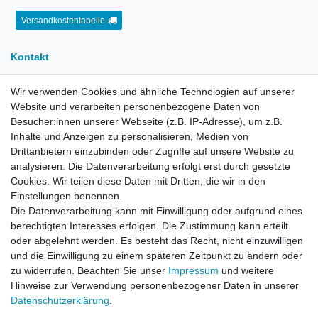
Versandkostentabelle
Kontakt
Wir verwenden Cookies und ähnliche Technologien auf unserer
E-Mail:
info[at]kreativplotter.de
Website und verarbeiten personenbezogene Daten von
Telefon:
0202-87063640
Besucher:innen unserer Webseite (z.B. IP-Adresse), um z.B.
Inhalte und Anzeigen zu personalisieren, Medien von
Öffnungszeiten:
Montag bis Freitag von 8.30 - 15.30 Uhr
Drittanbietern einzubinden oder Zugriffe auf unsere Website zu
analysieren. Die Datenverarbeitung erfolgt erst durch gesetzte
Cookies. Wir teilen diese Daten mit Dritten, die wir in den
Kontaktformular
Einstellungen benennen.
Die Datenverarbeitung kann mit Einwilligung oder aufgrund eines
Informationen
berechtigten Interesses erfolgen. Die Zustimmung kann erteilt
oder abgelehnt werden. Es besteht das Recht, nicht einzuwilligen
und die Einwilligung zu einem späteren Zeitpunkt zu ändern oder
Registrieren
zu widerrufen. Beachten Sie unser
Impressum
und weitere
Widerrufsrecht
Hinweise zur Verwendung personenbezogener Daten in unserer
Datenschutzerklärung
Daten­schutz­erklärung
.
AGB