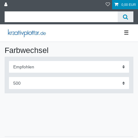
0,00 EUR
☰
Farbwechsel