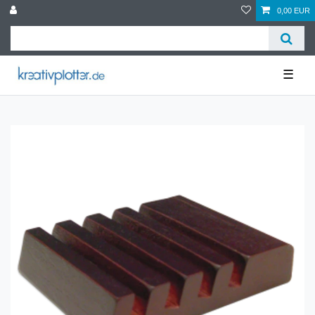
0,00 EUR
☰