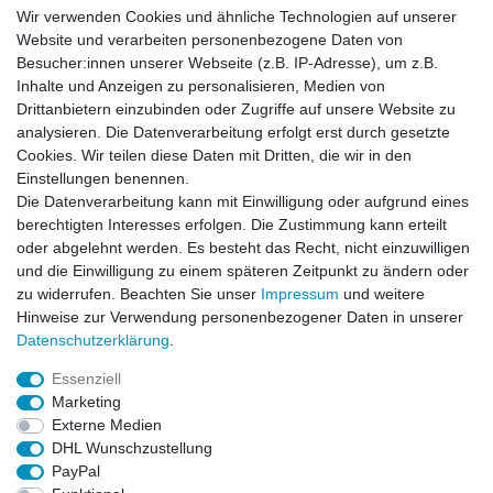
Wir verwenden Cookies und ähnliche Technologien auf unserer
E-Mail:
info[at]kreativplotter.de
Website und verarbeiten personenbezogene Daten von
Telefon:
0202-87063640
Besucher:innen unserer Webseite (z.B. IP-Adresse), um z.B.
Inhalte und Anzeigen zu personalisieren, Medien von
Öffnungszeiten:
Montag bis Freitag von 8.30 - 15.30 Uhr
Drittanbietern einzubinden oder Zugriffe auf unsere Website zu
analysieren. Die Datenverarbeitung erfolgt erst durch gesetzte
Cookies. Wir teilen diese Daten mit Dritten, die wir in den
Kontaktformular
Einstellungen benennen.
Die Datenverarbeitung kann mit Einwilligung oder aufgrund eines
Informationen
berechtigten Interesses erfolgen. Die Zustimmung kann erteilt
oder abgelehnt werden. Es besteht das Recht, nicht einzuwilligen
und die Einwilligung zu einem späteren Zeitpunkt zu ändern oder
Registrieren
zu widerrufen. Beachten Sie unser
Impressum
und weitere
Widerrufsrecht
Hinweise zur Verwendung personenbezogener Daten in unserer
Datenschutzerklärung
Daten­schutz­erklärung
.
AGB
Impressum
Essenziell
Marketing
Widerrufsbutton
Externe Medien
DHL Wunschzustellung
PayPal