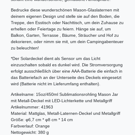
Bedrucke diese wunderschönen Mason-Glaslaternen mit
deinem eigenen Design und stelle sie auf den Boden, die
Treppe, den Esstisch oder Nachttisch, um dein Zuhause zu
erhellen oder Feiertage zu feiern. Hänge sie auf, um
Balkon, Garten, Terrasse , Bäume, Sträucher und Hof zu
dekorieren, oder nimm sie mit, um dein Campingabenteuer
zu beleuchten!
*Der Solardeckel dient als Sensor um das Licht
einzuschalten sobald es dunkel wird. Die Stromversorgung
erfolgt ausschließlich über eine AAA-Batterie die einfach in
das Batteriefach an der Unterseite des Deckels eingesetzt
wird (Batterie nicht im Lieferumfang enthalten).
Artikelname: 15oz/450ml Sublimationsrohling Mason Jar
mit Metall-Deckel mit LED-Lichterkette und Metallgriff
Artikelnummer: 41963
Material: Mattglas, Metall-Laternen-Deckel und Metallgriff
Größe: φ6,7 cm * φ8 cm * 14 cm
Farbverlauf: Orange
Nettogewicht: 380 g