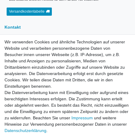
Versandkostentabelle
Kontakt
Wir verwenden Cookies und ähnliche Technologien auf unserer
E-Mail:
info[at]kreativplotter.de
Website und verarbeiten personenbezogene Daten von
Telefon:
0202-87063640
Besucher:innen unserer Webseite (z.B. IP-Adresse), um z.B.
Öffnungszeiten:
Inhalte und Anzeigen zu personalisieren, Medien von
Montag bis Freitag von 8.30 - 15.30 Uhr
Drittanbietern einzubinden oder Zugriffe auf unsere Website zu
analysieren. Die Datenverarbeitung erfolgt erst durch gesetzte
Cookies. Wir teilen diese Daten mit Dritten, die wir in den
Kontaktformular
Einstellungen benennen.
Die Datenverarbeitung kann mit Einwilligung oder aufgrund eines
Informationen
berechtigten Interesses erfolgen. Die Zustimmung kann erteilt
oder abgelehnt werden. Es besteht das Recht, nicht einzuwilligen
und die Einwilligung zu einem späteren Zeitpunkt zu ändern oder
Registrieren
zu widerrufen. Beachten Sie unser
Impressum
und weitere
Widerrufsrecht
Hinweise zur Verwendung personenbezogener Daten in unserer
Datenschutzerklärung
Daten­schutz­erklärung
.
AGB