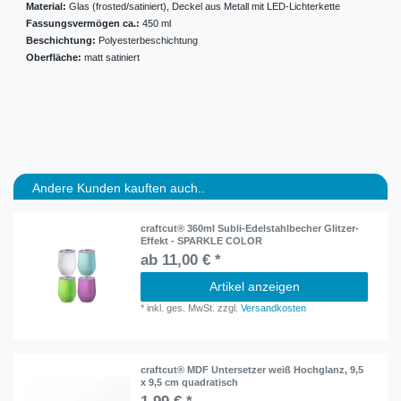
Material:
Glas (frosted/satiniert), Deckel aus Metall mit LED-Lichterkette
Fassungsvermögen ca.:
450 ml
Beschichtung:
Polyesterbeschichtung
Oberfläche:
matt satiniert
Andere Kunden kauften auch..
craftcut® 360ml Subli-Edelstahlbecher Glitzer-
Effekt - SPARKLE COLOR
ab 11,00 € *
Artikel anzeigen
*
inkl. ges. MwSt.
zzgl.
Versandkosten
craftcut® MDF Untersetzer weiß Hochglanz, 9,5
x 9,5 cm quadratisch