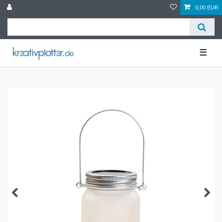
0,00 EUR
☰