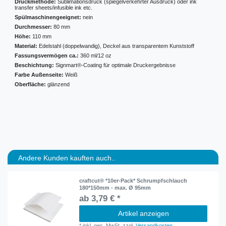
Druckmethode:
Sublimationsdruck (spiegelverkehrter Ausdruck) oder ink
transfer sheets/infusible ink etc.
Spülmaschinengeeignet:
nein
Durchmesser:
80 mm
Höhe:
110 mm
Material:
Edelstahl (doppelwandig), Deckel aus transparentem Kunststoff
Fassungsvermögen ca.:
360 ml/12 oz
Beschichtung:
Signmart®-Coating für optimale Druckergebnisse
Farbe Außenseite:
Weiß
Oberfläche:
glänzend
Andere Kunden kauften auch..
craftcut® *10er-Pack* Schrumpfschlauch
180*150mm - max. Ø 95mm
ab 3,79 € *
Artikel anzeigen
*
inkl. ges. MwSt.
zzgl.
Versandkosten