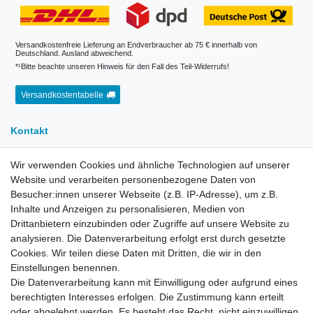
Versandkostenfreie Lieferung an Endverbraucher ab 75 € innerhalb von
Deutschland. Ausland abweichend.
*¹Bitte beachte unseren Hinweis für den Fall des Teil-Widerrufs!
Versandkostentabelle
Kontakt
Wir verwenden Cookies und ähnliche Technologien auf unserer
E-Mail:
info[at]kreativplotter.de
Website und verarbeiten personenbezogene Daten von
Telefon:
0202-87063640
Besucher:innen unserer Webseite (z.B. IP-Adresse), um z.B.
Inhalte und Anzeigen zu personalisieren, Medien von
Öffnungszeiten:
Montag bis Freitag von 8.30 - 15.30 Uhr
Drittanbietern einzubinden oder Zugriffe auf unsere Website zu
analysieren. Die Datenverarbeitung erfolgt erst durch gesetzte
Cookies. Wir teilen diese Daten mit Dritten, die wir in den
Kontaktformular
Einstellungen benennen.
Die Datenverarbeitung kann mit Einwilligung oder aufgrund eines
Informationen
berechtigten Interesses erfolgen. Die Zustimmung kann erteilt
oder abgelehnt werden. Es besteht das Recht, nicht einzuwilligen