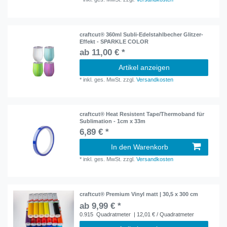
craftcut® 360ml Subli-Edelstahlbecher Glitzer-
Effekt - SPARKLE COLOR
ab 11,00 € *
Artikel anzeigen
*
inkl. ges. MwSt.
zzgl.
Versandkosten
craftcut® Heat Resistent Tape/Thermoband für
Sublimation - 1cm x 33m
6,89 € *
In den Warenkorb
*
inkl. ges. MwSt.
zzgl.
Versandkosten
craftcut® Premium Vinyl matt | 30,5 x 300 cm
ab 9,99 € *
0.915
Quadratmeter
| 12,01 € / Quadratmeter