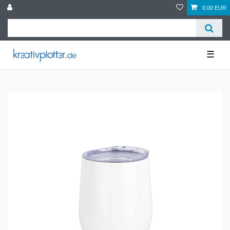
0,00 EUR
☰