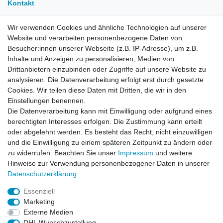
Kontakt
Wir verwenden Cookies und ähnliche Technologien auf unserer
E-Mail:
info[at]kreativplotter.de
Website und verarbeiten personenbezogene Daten von
Telefon:
0202-87063640
Besucher:innen unserer Webseite (z.B. IP-Adresse), um z.B.
Öffnungszeiten:
Inhalte und Anzeigen zu personalisieren, Medien von
Montag bis Freitag von 8.30 - 15.30 Uhr
Drittanbietern einzubinden oder Zugriffe auf unsere Website zu
analysieren. Die Datenverarbeitung erfolgt erst durch gesetzte
Cookies. Wir teilen diese Daten mit Dritten, die wir in den
Kontaktformular
Einstellungen benennen.
Die Datenverarbeitung kann mit Einwilligung oder aufgrund eines
Informationen
berechtigten Interesses erfolgen. Die Zustimmung kann erteilt
oder abgelehnt werden. Es besteht das Recht, nicht einzuwilligen
und die Einwilligung zu einem späteren Zeitpunkt zu ändern oder
Registrieren
zu widerrufen. Beachten Sie unser
Impressum
und weitere
Widerrufsrecht
Hinweise zur Verwendung personenbezogener Daten in unserer
Datenschutzerklärung
Daten­schutz­erklärung
.
AGB
Impressum
Essenziell
Marketing
Widerrufsbutton
Externe Medien
DHL Wunschzustellung