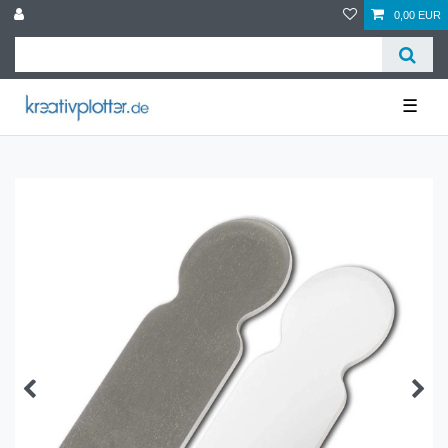
0,00 EUR
☰