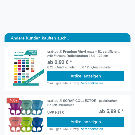
Andere Kunden kauften auch..
craftcut® Premium Vinyl matt – B1 zertifiziert,
>40 Farben, Rollenbreiten 13,9–122 cm
ab 0,90 € *
0.21
Quadratmeter
| 5,67 € / Quadratmeter
Artikel anzeigen
*
inkl. ges. MwSt.
zzgl.
Versandkosten
-40%
craftcut® SCRAP COLLECTOR –praktischer
Folien-Mülleimer
ab 5,99 € *
UVP 9,99 €
Artikel anzeigen
*
inkl. ges. MwSt.
zzgl.
Versandkosten