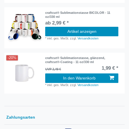
craftcut® Sublimationstasse BICOLOR - 11
oz/330 ml
ab 2,99 € *
Artikel anzeigen
*
inkl. ges. MwSt.
zzgl.
Versandkosten
-20%
craftcut® Sublimationstasse, glänzend,
craftcut®-Coating - 11 oz/330 ml
1,99 € *
UVP 2,49 €
In den Warenkorb
*
inkl. ges. MwSt.
zzgl.
Versandkosten
Zahlungsarten