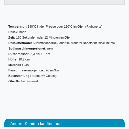
Temperatur:
180°C in der Presse oder 190°C im Ofen (Richtwerte)
Druck:
hoch
Zeit:
180 Sekunden oder 12 Minuten im Ofen
Druckmethode:
Sublimationsdruck oder ink transfer sheets/infusible ink etc.
Spülmaschinengeeignet:
nein
Durchmesser:
3,3 bis 4,1 cm
Höhe:
10,2 cm
Material:
Glas
Fassungsvermögen ca.:
90 ml/3oz
Beschichtung:
craftcut®-Coating
Oberfläche:
satiniert
Andere Kunden kauften auch..