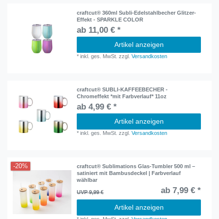
craftcut® 360ml Subli-Edelstahlbecher Glitzer-
Effekt - SPARKLE COLOR
ab 11,00 € *
Artikel anzeigen
*
inkl. ges. MwSt.
zzgl.
Versandkosten
craftcut® SUBLI-KAFFEEBECHER -
Chromeffekt *mit Farbverlauf* 11oz
ab 4,99 € *
Artikel anzeigen
*
inkl. ges. MwSt.
zzgl.
Versandkosten
-20%
craftcut® Sublimations Glas-Tumbler 500 ml –
satiniert mit Bambusdeckel | Farbverlauf
wählbar
ab 7,99 € *
UVP 9,99 €
Artikel anzeigen