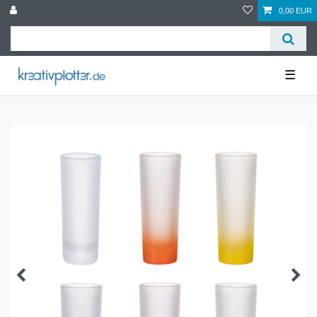
0,00 EUR
☰