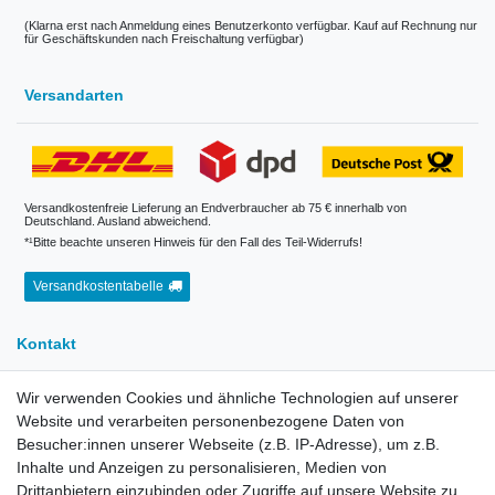
(Klarna erst nach Anmeldung eines Benutzerkonto verfügbar. Kauf auf Rechnung nur
für Geschäftskunden nach Freischaltung verfügbar)
Versandarten
Versandkostenfreie Lieferung an Endverbraucher ab 75 € innerhalb von
Deutschland. Ausland abweichend.
*¹Bitte beachte unseren Hinweis für den Fall des Teil-Widerrufs!
Versandkostentabelle
Kontakt
Wir verwenden Cookies und ähnliche Technologien auf unserer
E-Mail:
info[at]kreativplotter.de
Website und verarbeiten personenbezogene Daten von
Telefon:
0202-87063640
Besucher:innen unserer Webseite (z.B. IP-Adresse), um z.B.
Öffnungszeiten:
Inhalte und Anzeigen zu personalisieren, Medien von
Montag bis Freitag von 8.30 - 15.30 Uhr
Drittanbietern einzubinden oder Zugriffe auf unsere Website zu