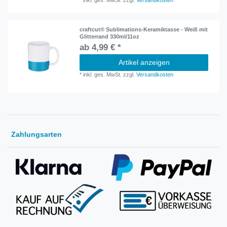
*
inkl. ges. MwSt.
zzgl.
Versandkosten
craftcut® Sublimations-Keramiktasse - Weiß mit
Glitterrand 330ml/11oz
ab 4,99 € *
Artikel anzeigen
*
inkl. ges. MwSt.
zzgl.
Versandkosten
Zahlungsarten