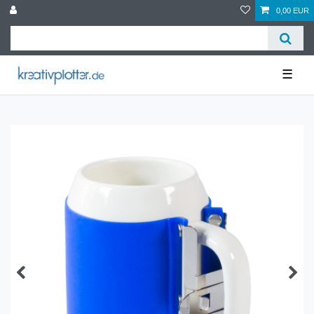
0,00 EUR
☰