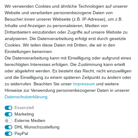
Wir verwenden Cookies und ähnliche Technologien auf unserer
E-Mail:
info[at]kreativplotter.de
Website und verarbeiten personenbezogene Daten von
Telefon:
0202-87063640
Besucher:innen unserer Webseite (z.B. IP-Adresse), um z.B.
Öffnungszeiten:
Inhalte und Anzeigen zu personalisieren, Medien von
Montag bis Freitag von 8.30 - 15.30 Uhr
Drittanbietern einzubinden oder Zugriffe auf unsere Website zu
analysieren. Die Datenverarbeitung erfolgt erst durch gesetzte
Cookies. Wir teilen diese Daten mit Dritten, die wir in den
Kontaktformular
Einstellungen benennen.
Die Datenverarbeitung kann mit Einwilligung oder aufgrund eines
Informationen
berechtigten Interesses erfolgen. Die Zustimmung kann erteilt
oder abgelehnt werden. Es besteht das Recht, nicht einzuwilligen
und die Einwilligung zu einem späteren Zeitpunkt zu ändern oder
Registrieren
zu widerrufen. Beachten Sie unser
Impressum
und weitere
Widerrufsrecht
Hinweise zur Verwendung personenbezogener Daten in unserer
Datenschutzerklärung
Daten­schutz­erklärung
.
AGB
Impressum
Essenziell
Marketing
Widerrufsbutton
Externe Medien
DHL Wunschzustellung
PayPal