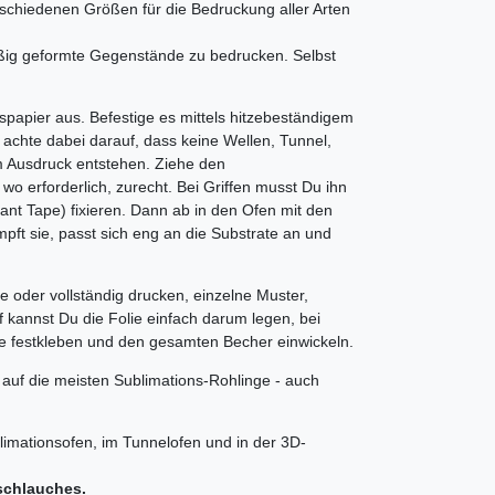
erschiedenen Größen für die Bedruckung aller Arten
ig geformte Gegenstände zu bedrucken. Selbst
spapier aus. Befestige es mittels hitzebeständigem
achte dabei darauf, dass keine Wellen, Tunnel,
m Ausdruck entstehen. Ziehe den
o erforderlich, zurecht. Bei Griffen musst Du ihn
nt Tape) fixieren. Dann ab in den Ofen mit den
mpft sie, passt sich eng an die Substrate an und
ise oder vollständig drucken, einzelne Muster,
f kannst Du die Folie einfach darum legen, bei
ie festkleben und den gesamten Becher einwickeln.
t auf die meisten Sublimations-Rohlinge - auch
limationsofen, im Tunnelofen und in der 3D-
schlauches.