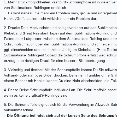
1. Mehr Druckmöglichkeiten. craftcut®-Schrumpffolie ist in vielen v
von Sublimations-Rohlingen erhältlich.
Es wird nahezu nie mehr ein Problem sein, große und unregelmäß
Henkel/Griffe stellen nicht wirklich mehr ein Problem dar.
2. Drucke Dein Motiv schön und spiegelverkehrt auf das Sublimation
Klebeband (Heat Resistant Tape) auf dem Sublimations-Rohling und 
Falten oder Luftpolster zwischen dem Sublimations-Rohling und de
Schrumpfschlauch über den Sublimations-Rohling und schneide ihn, w
ggf. einschneiden und mit hitzebeständigem Klebeband (Heat Resista
Sublimations-Rohlingen! Sobald die Schrumpffolie erhitzt wird schru
erzeugt den richtigen Druck für eine bessere Bildübertragung.
3. Vielseitig und flexibel. Mit der Schrumpffolie kannst Du Sie teilwe
Vollrand- oder nahtlose Bilder drucken. Bei einem Tumbler ohne Grif
einem Becher mit Henkel kannst Du eine Naht abschneiden, die Fol
4. Passe Deine Schrumpffolie individuell an. Die Schrumpffolie pass
wenn es keine craftcut®-Rohlinge sind.
5. Die Schrumpffolie eignet sich für die Verwendung im Allzweck-Sub
Vakuummaschine.
Die Öffnung befindet sich auf der kurzen Seite des Schrumpf