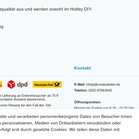
tqualität aus und werden sowohl im Hobby DIY-
ng.
Kontakt
E-Mail:
info[at]kreativplotter.de
Telefon:
0202-87063640
e Lieferung an Endverbraucher ab 75 €
tschland. Ausland abweichend.
Öffnungszeiten:
seren Hinweis für den Fall des Teil-
Montag bis Freitag von 8.30 - 15.30 Uhr
site und verarbeiten personenbezogene Daten von Besucher:innen
Kontaktformular
tabelle
u personalisieren, Medien von Drittanbietern einzubinden oder
folgt erst durch gesetzte Cookies. Wir teilen diese Daten mit