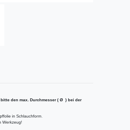
bitte den max. Durchmesser ( Ø ) bei der
pffolie in Schlauchform.
en Werkzeug!