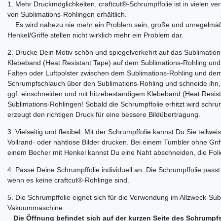
1. Mehr Druckmöglichkeiten. craftcut®-Schrumpffolie ist in vielen v
von Sublimations-Rohlingen erhältlich.
Es wird nahezu nie mehr ein Problem sein, große und unregelmäß
Henkel/Griffe stellen nicht wirklich mehr ein Problem dar.
2. Drucke Dein Motiv schön und spiegelverkehrt auf das Sublimation
Klebeband (Heat Resistant Tape) auf dem Sublimations-Rohling und 
Falten oder Luftpolster zwischen dem Sublimations-Rohling und de
Schrumpfschlauch über den Sublimations-Rohling und schneide ihn, w
ggf. einschneiden und mit hitzebeständigem Klebeband (Heat Resista
Sublimations-Rohlingen! Sobald die Schrumpffolie erhitzt wird schru
erzeugt den richtigen Druck für eine bessere Bildübertragung.
3. Vielseitig und flexibel. Mit der Schrumpffolie kannst Du Sie teilwe
Vollrand- oder nahtlose Bilder drucken. Bei einem Tumbler ohne Grif
einem Becher mit Henkel kannst Du eine Naht abschneiden, die Fol
4. Passe Deine Schrumpffolie individuell an. Die Schrumpffolie pass
wenn es keine craftcut®-Rohlinge sind.
5. Die Schrumpffolie eignet sich für die Verwendung im Allzweck-Sub
Vakuummaschine.
Die Öffnung befindet sich auf der kurzen Seite des Schrumpf