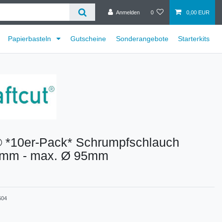
Anmelden
0
0,00 EUR
Papierbasteln
Gutscheine
Sonderangebote
Starterkits
® *10er-Pack* Schrumpfschlauch
mm - max. Ø 95mm
604