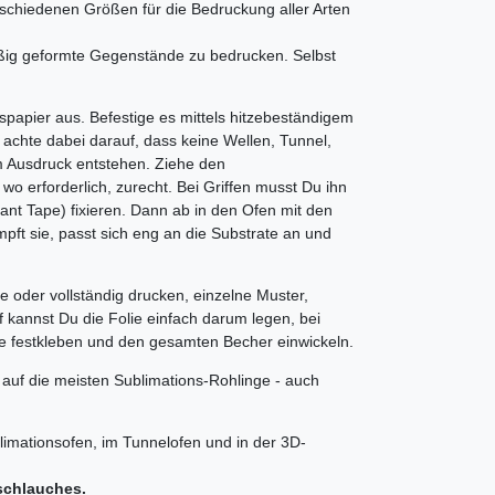
erschiedenen Größen für die Bedruckung aller Arten
ig geformte Gegenstände zu bedrucken. Selbst
spapier aus. Befestige es mittels hitzebeständigem
achte dabei darauf, dass keine Wellen, Tunnel,
m Ausdruck entstehen. Ziehe den
o erforderlich, zurecht. Bei Griffen musst Du ihn
nt Tape) fixieren. Dann ab in den Ofen mit den
mpft sie, passt sich eng an die Substrate an und
ise oder vollständig drucken, einzelne Muster,
f kannst Du die Folie einfach darum legen, bei
ie festkleben und den gesamten Becher einwickeln.
t auf die meisten Sublimations-Rohlinge - auch
limationsofen, im Tunnelofen und in der 3D-
schlauches.