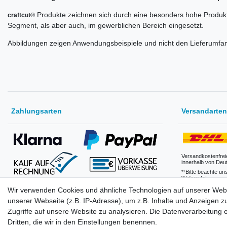
Produkte zeichnen sich durch eine besonders hohe Produk
craftcut®
Segment, als aber auch, im gewerblichen Bereich eingesetzt.
Abbildungen zeigen Anwendungsbeispiele und nicht den Lieferumfa
Zahlungsarten
Versandarten
Versandkostenfrei
innerhalb von Deu
*¹Bitte beachte un
Widerrufs!
Wir verwenden Cookies und ähnliche Technologien auf unserer Web
(Klarna erst nach Anmeldung eines Benutzerkonto verfügbar.
Kauf auf Rechnung nur für Geschäftskunden nach
Versandkosten
unserer Webseite (z.B. IP-Adresse), um z.B. Inhalte und Anzeigen z
Freischaltung verfügbar)
Zugriffe auf unsere Website zu analysieren. Die Datenverarbeitung er
Dritten, die wir in den Einstellungen benennen.