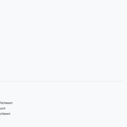
Richtwert
auch
ichtwert