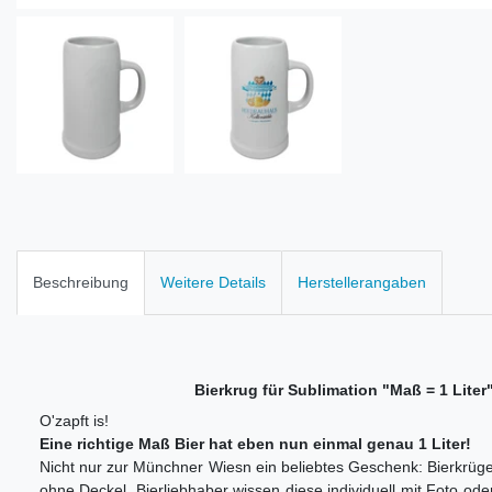
Beschreibung
Weitere Details
Herstellerangaben
Bierkrug für Sublimation "Maß = 1 Liter"
O'zapft is!
Eine richtige Maß Bier hat eben nun einmal genau 1 Liter!
Nicht nur zur Münchner Wiesn ein beliebtes Geschenk: Bierkrüg
ohne Deckel. Bierliebhaber wissen diese individuell mit Foto 