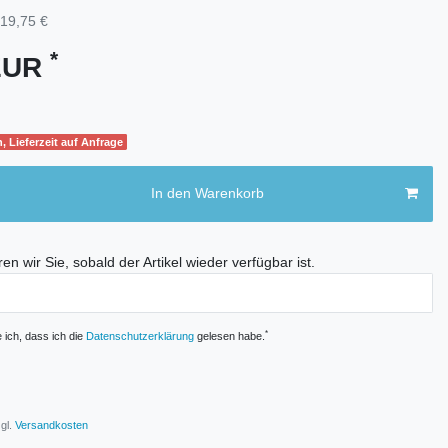
19,75 €
*
 EUR
, Lieferzeit auf Anfrage
In den Warenkorb
en wir Sie, sobald der Artikel wieder verfügbar ist.
E
*
e ich, dass ich die
Daten­schutz­erklärung
gelesen habe.
gl.
Versandkosten