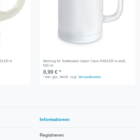
ADLER in
Bierkrug für Sublimation Upper Class RADLER in weiß,
500 ml
8,99 € *
*
inkl. ges. MwSt.
zzgl.
Versandkosten
Informationen
Registrieren