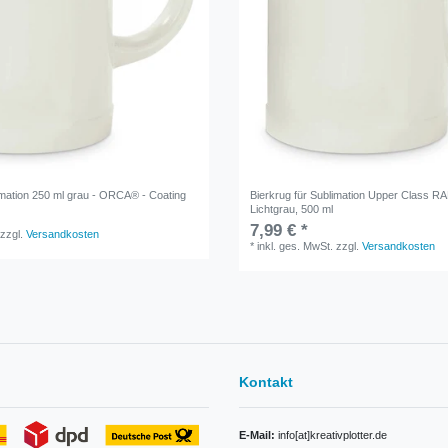
imation 250 ml grau - ORCA® - Coating
Bierkrug für Sublimation Upper Class R
Lichtgrau, 500 ml
7,99 € *
zzgl.
Versandkosten
*
inkl. ges. MwSt.
zzgl.
Versandkosten
Kontakt
E-Mail:
info[at]kreativplotter.de