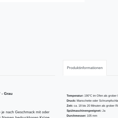
Produktinformationen
 - Grau
Temperatur:
190°C im Ofen als grober 
Druck:
Manschette oder Schrumpfschl
Zeit:
ca. 18 bis 20 Minuten als grober R
Spülmaschinengeeignet:
Ja
e je nach Geschmack mit oder
Durchmesser:
105 mm
oder Namen bedruckbaren Krüge