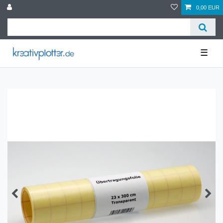
0,00 EUR
☰