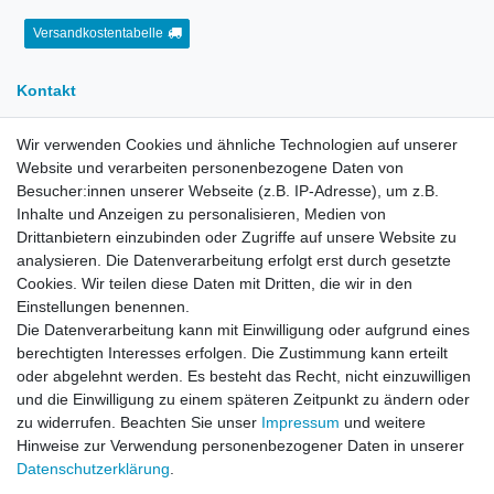
Versandkostentabelle
Kontakt
Wir verwenden Cookies und ähnliche Technologien auf unserer
E-Mail:
info[at]kreativplotter.de
Website und verarbeiten personenbezogene Daten von
Telefon:
0202-87063640
Besucher:innen unserer Webseite (z.B. IP-Adresse), um z.B.
Öffnungszeiten:
Inhalte und Anzeigen zu personalisieren, Medien von
Montag bis Freitag von 8.30 - 15.30 Uhr
Drittanbietern einzubinden oder Zugriffe auf unsere Website zu
analysieren. Die Datenverarbeitung erfolgt erst durch gesetzte
Cookies. Wir teilen diese Daten mit Dritten, die wir in den
Kontaktformular
Einstellungen benennen.
Die Datenverarbeitung kann mit Einwilligung oder aufgrund eines
Informationen
berechtigten Interesses erfolgen. Die Zustimmung kann erteilt
oder abgelehnt werden. Es besteht das Recht, nicht einzuwilligen
und die Einwilligung zu einem späteren Zeitpunkt zu ändern oder
Registrieren
zu widerrufen. Beachten Sie unser
Impressum
und weitere
Widerrufsrecht
Hinweise zur Verwendung personenbezogener Daten in unserer
Datenschutzerklärung
Daten­schutz­erklärung
.
AGB