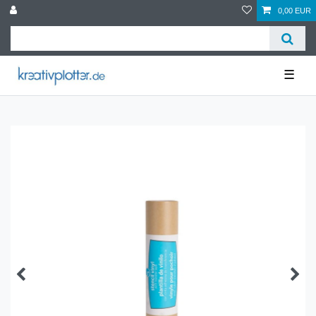
0,00 EUR
☰