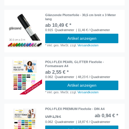
Glänzende Plotterfolie - 30,5 cm breit x 3 Meter
lang
ab 10,49 € *
0.915
Quadratmeter
| 11,46 € / Quadratmeter
Artikel anzeigen
*
inkl. ges. MwSt.
zzgl.
Versandkosten
POLI-FLEX PEARL GLITTER Flexfolie -
Formatware A4
ab 2,55 € *
0.062
Quadratmeter
| 48,23 € / Quadratmeter
Artikel anzeigen
*
inkl. ges. MwSt.
zzgl.
Versandkosten
POLI-FLEX PREMIUM Flexfolie - DIN A4
ab 0,94 € *
UVP 1,79 €
0.062
Quadratmeter
| 18,87 € / Quadratmeter