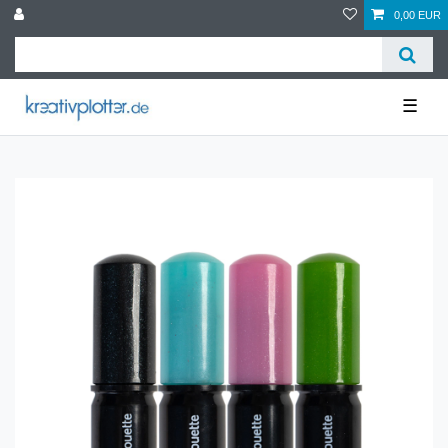
0,00 EUR
☰