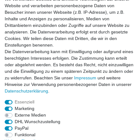
E-Mail:
info[at]kreativplotter.de
Website und verarbeiten personenbezogene Daten von
Telefon:
0202-87063640
Besucher:innen unserer Webseite (z.B. IP-Adresse), um z.B.
Inhalte und Anzeigen zu personalisieren, Medien von
Öffnungszeiten:
Montag bis Freitag von 8.30 - 15.30 Uhr
Drittanbietern einzubinden oder Zugriffe auf unsere Website zu
analysieren. Die Datenverarbeitung erfolgt erst durch gesetzte
Cookies. Wir teilen diese Daten mit Dritten, die wir in den
Kontaktformular
Einstellungen benennen.
Die Datenverarbeitung kann mit Einwilligung oder aufgrund eines
Informationen
berechtigten Interesses erfolgen. Die Zustimmung kann erteilt
oder abgelehnt werden. Es besteht das Recht, nicht einzuwilligen
und die Einwilligung zu einem späteren Zeitpunkt zu ändern oder
Registrieren
zu widerrufen. Beachten Sie unser
Impressum
und weitere
Widerrufsrecht
Hinweise zur Verwendung personenbezogener Daten in unserer
Datenschutzerklärung
Daten­schutz­erklärung
.
AGB
Impressum
Essenziell
Marketing
Widerrufsbutton
Externe Medien
DHL Wunschzustellung
PayPal
Funktional