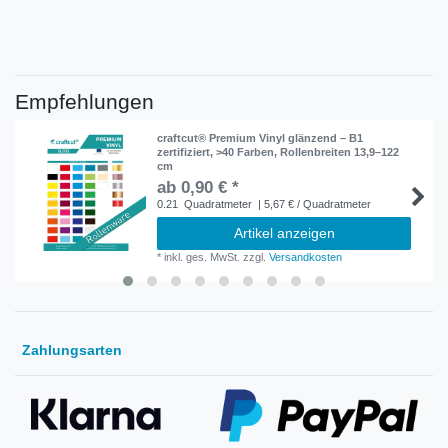
Empfehlungen
craftcut® Premium Vinyl glänzend – B1
zertifiziert, >40 Farben, Rollenbreiten 13,9–122
cm
ab 0,90 € *
0.21
Quadratmeter
| 5,67 € / Quadratmeter
Artikel anzeigen
*
inkl. ges. MwSt.
zzgl.
Versandkosten
Zahlungsarten