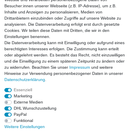
Telefon:
0202-87063640
Besucher:innen unserer Webseite (z.B. IP-Adresse), um z.B.
Öffnungszeiten:
Inhalte und Anzeigen zu personalisieren, Medien von
Montag bis Freitag von 8.30 - 15.30 Uhr
Drittanbietern einzubinden oder Zugriffe auf unsere Website zu
analysieren. Die Datenverarbeitung erfolgt erst durch gesetzte
Cookies. Wir teilen diese Daten mit Dritten, die wir in den
Kontaktformular
Einstellungen benennen.
Die Datenverarbeitung kann mit Einwilligung oder aufgrund eines
Informationen
berechtigten Interesses erfolgen. Die Zustimmung kann erteilt
oder abgelehnt werden. Es besteht das Recht, nicht einzuwilligen
und die Einwilligung zu einem späteren Zeitpunkt zu ändern oder
Registrieren
zu widerrufen. Beachten Sie unser
Impressum
und weitere
Widerrufsrecht
Hinweise zur Verwendung personenbezogener Daten in unserer
Datenschutzerklärung
Daten­schutz­erklärung
.
AGB
Impressum
Essenziell
Marketing
Widerrufsbutton
Externe Medien
DHL Wunschzustellung
PayPal
Funktional
Weitere Einstellungen