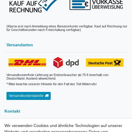
(Klarna erst nach Anmeldung eines Benutzerkonto verfügbar. Kauf auf Rechnung nur
für Geschäftskunden nach Freischaltung verfügbar)
Versandarten
Versandkostenfreie Lieferung an Endverbraucher ab 75 € innerhalb von
Deutschland. Ausland abweichend.
*¹Bitte beachte unseren Hinweis für den Fall des Teil-Widerrufs!
Versandkostentabelle
Kontakt
Wir verwenden Cookies und ähnliche Technologien auf unserer
E-Mail:
info[at]kreativplotter.de
Website und verarbeiten personenbezogene Daten von