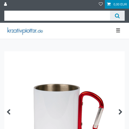
0,00 EUR
☰