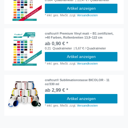
0.064
Quadratmeter
| 15,47 € / Quadratmeter
Artikel anzeigen
*
inkl. ges. MwSt.
zzgl.
Versandkosten
craftcut® Premium Vinyl matt – B1 zertifiziert,
>40 Farben, Rollenbreiten 13,9–122 cm
ab 0,90 € *
0.21
Quadratmeter
| 5,67 € / Quadratmeter
Artikel anzeigen
*
inkl. ges. MwSt.
zzgl.
Versandkosten
craftcut® Sublimationstasse BICOLOR - 11
oz/330 ml
ab 2,99 € *
Artikel anzeigen
*
inkl. ges. MwSt.
zzgl.
Versandkosten