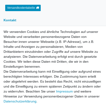
Versandkostentabelle
Kontakt
Wir verwenden Cookies und ähnliche Technologien auf unserer
E-Mail:
info[at]kreativplotter.de
Website und verarbeiten personenbezogene Daten von
Telefon:
0202-87063640
Besucher:innen unserer Webseite (z.B. IP-Adresse), um z.B.
Öffnungszeiten:
Inhalte und Anzeigen zu personalisieren, Medien von
Montag bis Freitag von 8.30 - 15.30 Uhr
Drittanbietern einzubinden oder Zugriffe auf unsere Website zu
analysieren. Die Datenverarbeitung erfolgt erst durch gesetzte
Cookies. Wir teilen diese Daten mit Dritten, die wir in den
Kontaktformular
Einstellungen benennen.
Die Datenverarbeitung kann mit Einwilligung oder aufgrund eines
Informationen
berechtigten Interesses erfolgen. Die Zustimmung kann erteilt
oder abgelehnt werden. Es besteht das Recht, nicht einzuwilligen
und die Einwilligung zu einem späteren Zeitpunkt zu ändern oder
Registrieren
zu widerrufen. Beachten Sie unser
Impressum
und weitere
Widerrufsrecht
Hinweise zur Verwendung personenbezogener Daten in unserer
Datenschutzerklärung
Daten­schutz­erklärung
.
AGB