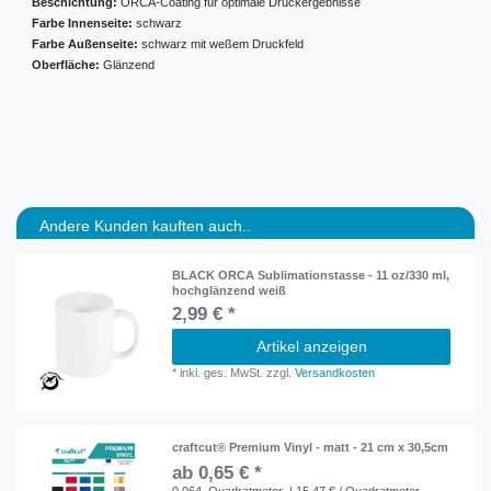
Beschichtung:
ORCA-Coating für optimale Druckergebnisse
Farbe Innenseite:
schwarz
Farbe Außenseite:
schwarz mit weßem Druckfeld
Oberfläche:
Glänzend
Andere Kunden kauften auch..
BLACK ORCA Sublimationstasse - 11 oz/330 ml,
hochglänzend weiß
2,99 € *
Artikel anzeigen
*
inkl. ges. MwSt.
zzgl.
Versandkosten
craftcut® Premium Vinyl - matt - 21 cm x 30,5cm
ab 0,65 € *