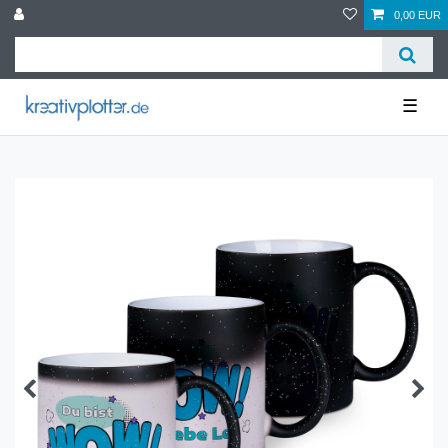
0,00 EUR
☰