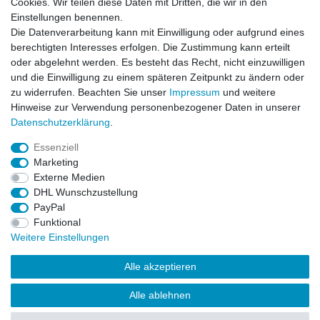
Cookies. Wir teilen diese Daten mit Dritten, die wir in den
Kontaktformular
Einstellungen benennen.
Die Datenverarbeitung kann mit Einwilligung oder aufgrund eines
Informationen
berechtigten Interesses erfolgen. Die Zustimmung kann erteilt
oder abgelehnt werden. Es besteht das Recht, nicht einzuwilligen
und die Einwilligung zu einem späteren Zeitpunkt zu ändern oder
Registrieren
zu widerrufen. Beachten Sie unser
Impressum
und weitere
Widerrufsrecht
Hinweise zur Verwendung personenbezogener Daten in unserer
Datenschutzerklärung
Daten­schutz­erklärung
.
AGB
Impressum
Essenziell
Marketing
Widerrufsbutton
Externe Medien
DHL Wunschzustellung
PayPal
Funktional
Weitere Einstellungen
Alle akzeptieren
Alle ablehnen