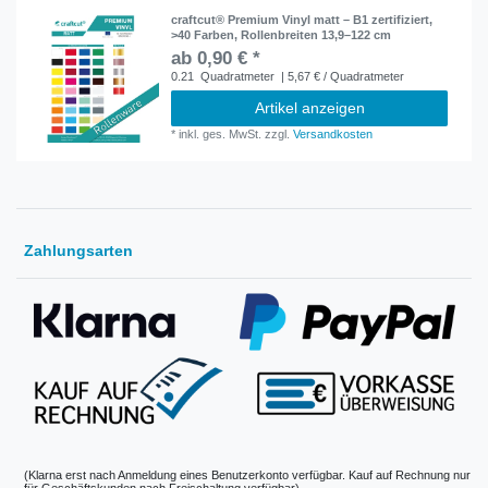
craftcut® Premium Vinyl matt – B1 zertifiziert,
>40 Farben, Rollenbreiten 13,9–122 cm
ab 0,90 € *
0.21
Quadratmeter
| 5,67 € / Quadratmeter
Artikel anzeigen
*
inkl. ges. MwSt.
zzgl.
Versandkosten
Zahlungsarten
(Klarna erst nach Anmeldung eines Benutzerkonto verfügbar. Kauf auf Rechnung nur