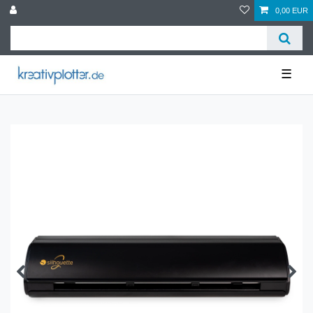
0,00 EUR
☰