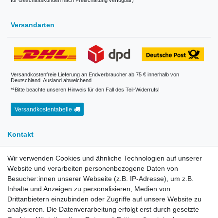
für Geschäftskunden nach Freischaltung verfügbar)
Versandarten
Versandkostenfreie Lieferung an Endverbraucher ab 75 € innerhalb von
Deutschland. Ausland abweichend.
*¹Bitte beachte unseren Hinweis für den Fall des Teil-Widerrufs!
Versandkostentabelle
Kontakt
Wir verwenden Cookies und ähnliche Technologien auf unserer
E-Mail:
info[at]kreativplotter.de
Website und verarbeiten personenbezogene Daten von
Telefon:
0202-87063640
Besucher:innen unserer Webseite (z.B. IP-Adresse), um z.B.
Inhalte und Anzeigen zu personalisieren, Medien von
Öffnungszeiten:
Montag bis Freitag von 8.30 - 15.30 Uhr
Drittanbietern einzubinden oder Zugriffe auf unsere Website zu
analysieren. Die Datenverarbeitung erfolgt erst durch gesetzte