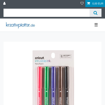
0,00 EUR
☰