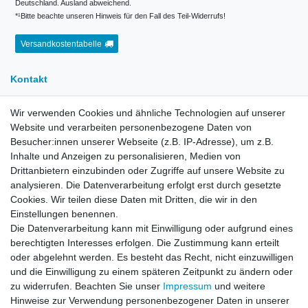
Deutschland. Ausland abweichend.
*¹Bitte beachte unseren Hinweis für den Fall des Teil-Widerrufs!
Versandkostentabelle
Kontakt
Wir verwenden Cookies und ähnliche Technologien auf unserer
E-Mail:
info[at]kreativplotter.de
Website und verarbeiten personenbezogene Daten von
Telefon:
0202-87063640
Besucher:innen unserer Webseite (z.B. IP-Adresse), um z.B.
Öffnungszeiten:
Inhalte und Anzeigen zu personalisieren, Medien von
Montag bis Freitag von 8.30 - 15.30 Uhr
Drittanbietern einzubinden oder Zugriffe auf unsere Website zu
analysieren. Die Datenverarbeitung erfolgt erst durch gesetzte
Cookies. Wir teilen diese Daten mit Dritten, die wir in den
Kontaktformular
Einstellungen benennen.
Die Datenverarbeitung kann mit Einwilligung oder aufgrund eines
Informationen
berechtigten Interesses erfolgen. Die Zustimmung kann erteilt
oder abgelehnt werden. Es besteht das Recht, nicht einzuwilligen
und die Einwilligung zu einem späteren Zeitpunkt zu ändern oder
Registrieren
zu widerrufen. Beachten Sie unser
Impressum
und weitere
Widerrufsrecht
Hinweise zur Verwendung personenbezogener Daten in unserer
Datenschutzerklärung