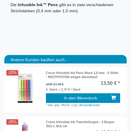
Die
Infusible Ink™ Pens
gibt es in zwei verschiedenen
Strichstärken (0,4 mm oder 1,0 mm).
Andere Kunden kauften auch..
-23%
Cricut Infusible Ink Pens Neon 1,0 mm - 5 Stifte
- RESTPOSTEN wegen Abverkauf
13,50 € *
UVP 17,49 €
5
Stück
| 2,70 € / Stück
In den Warenkorb
*
inkl. ges. MwSt.
zzgl.
Versandkosten
-25%
Cricut Infusible Ink Transferbogen - 2 Bogen
30,5 x 30,5 cm