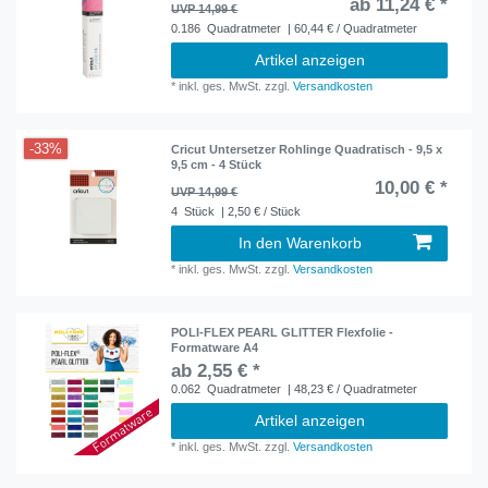
ab 11,24 € *
UVP 14,99 €
0.186
Quadratmeter
| 60,44 € / Quadratmeter
Artikel anzeigen
*
inkl. ges. MwSt.
zzgl.
Versandkosten
-33%
Cricut Untersetzer Rohlinge Quadratisch - 9,5 x
9,5 cm - 4 Stück
10,00 € *
UVP 14,99 €
4
Stück
| 2,50 € / Stück
In den Warenkorb
*
inkl. ges. MwSt.
zzgl.
Versandkosten
POLI-FLEX PEARL GLITTER Flexfolie -
Formatware A4
ab 2,55 € *
0.062
Quadratmeter
| 48,23 € / Quadratmeter
Artikel anzeigen
*
inkl. ges. MwSt.
zzgl.
Versandkosten