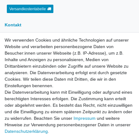
Versandkostentabelle
Kontakt
Wir verwenden Cookies und ähnliche Technologien auf unserer
E-Mail:
info[at]kreativplotter.de
Website und verarbeiten personenbezogene Daten von
Telefon:
0202-87063640
Besucher:innen unserer Webseite (z.B. IP-Adresse), um z.B.
Inhalte und Anzeigen zu personalisieren, Medien von
Öffnungszeiten:
Montag bis Freitag von 8.30 - 15.30 Uhr
Drittanbietern einzubinden oder Zugriffe auf unsere Website zu
analysieren. Die Datenverarbeitung erfolgt erst durch gesetzte
Cookies. Wir teilen diese Daten mit Dritten, die wir in den
Kontaktformular
Einstellungen benennen.
Die Datenverarbeitung kann mit Einwilligung oder aufgrund eines
Informationen
berechtigten Interesses erfolgen. Die Zustimmung kann erteilt
oder abgelehnt werden. Es besteht das Recht, nicht einzuwilligen
und die Einwilligung zu einem späteren Zeitpunkt zu ändern oder
Registrieren
zu widerrufen. Beachten Sie unser
Impressum
und weitere
Widerrufsrecht
Hinweise zur Verwendung personenbezogener Daten in unserer
Datenschutzerklärung
Daten­schutz­erklärung
.
AGB