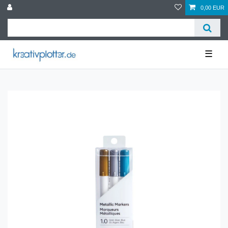
0,00 EUR
☰