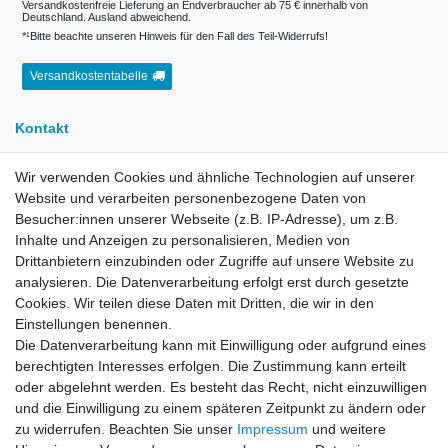
Versandkostenfreie Lieferung an Endverbraucher ab 75 € innerhalb von
Deutschland. Ausland abweichend.
*¹Bitte beachte unseren Hinweis für den Fall des Teil-Widerrufs!
Versandkostentabelle
Kontakt
Wir verwenden Cookies und ähnliche Technologien auf unserer
E-Mail:
info[at]kreativplotter.de
Website und verarbeiten personenbezogene Daten von
Telefon:
0202-87063640
Besucher:innen unserer Webseite (z.B. IP-Adresse), um z.B.
Öffnungszeiten:
Inhalte und Anzeigen zu personalisieren, Medien von
Montag bis Freitag von 8.30 - 15.30 Uhr
Drittanbietern einzubinden oder Zugriffe auf unsere Website zu
analysieren. Die Datenverarbeitung erfolgt erst durch gesetzte
Cookies. Wir teilen diese Daten mit Dritten, die wir in den
Kontaktformular
Einstellungen benennen.
Die Datenverarbeitung kann mit Einwilligung oder aufgrund eines
Informationen
berechtigten Interesses erfolgen. Die Zustimmung kann erteilt
oder abgelehnt werden. Es besteht das Recht, nicht einzuwilligen
und die Einwilligung zu einem späteren Zeitpunkt zu ändern oder
Registrieren
zu widerrufen. Beachten Sie unser
Impressum
und weitere
Widerrufsrecht