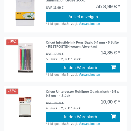
Sublimation Größe S-XXL
ab 8,99 € *
UVP 11,99 €
Artikel anzeigen
*
inkl. ges. MwSt.
zzgl.
Versandkosten
-15%
Cricut Infusible Ink Pens Basic 0,4 mm - 5 Stifte
- RESTPOSTEN wegen Abverkauf
14,85 € *
UVP 17,49 €
5
Stück
| 2,97 € / Stück
In den Warenkorb
*
inkl. ges. MwSt.
zzgl.
Versandkosten
-33%
Cricut Untersetzer Rohlinge Quadratisch - 9,5 x
9,5 cm - 4 Stück
10,00 € *
UVP 14,99 €
4
Stück
| 2,50 € / Stück
In den Warenkorb
*
inkl. ges. MwSt.
zzgl.
Versandkosten