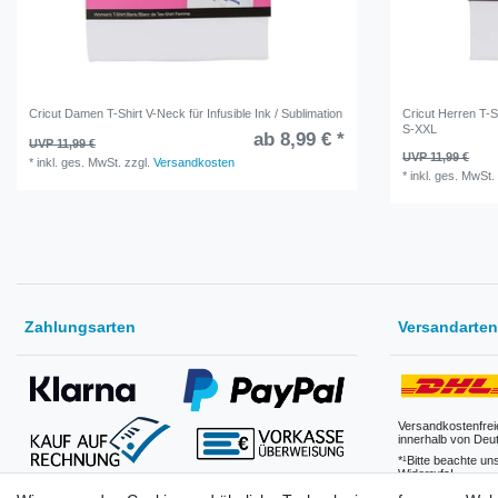
Cricut Damen T-Shirt V-Neck für Infusible Ink / Sublimation
Cricut Herren T-Sh
S-XXL
ab 8,99 € *
UVP 11,99 €
UVP 11,99 €
*
inkl. ges. MwSt.
zzgl.
Versandkosten
*
inkl. ges. MwSt.
Zahlungsarten
Versandarten
Versandkostenfrei
innerhalb von Deu
*¹Bitte beachte un
Widerrufs!