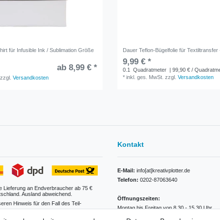
irt für Infusible Ink / Sublimation Größe
Dauer Teflon-Bügelfolie für Textiltransfer
9,99 € *
ab 8,99 € *
0.1
Quadratmeter
| 99,90 € / Quadratm
*
inkl. ges. MwSt.
zzgl.
Versandkosten
zzgl.
Versandkosten
Kontakt
E-Mail:
info[at]kreativplotter.de
Telefon:
0202-87063640
e Lieferung an Endverbraucher ab 75 €
tschland. Ausland abweichend.
Öffnungszeiten:
seren Hinweis für den Fall des Teil-
Montag bis Freitag von 8.30 - 15.30 Uhr