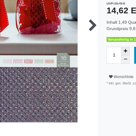
UVP 19,49 €
14,62
Inhalt
1,49
Qua
Grundpreis
9,8
Versandfertig in 
Wunschliste
* inkl. ges. MwSt. zz