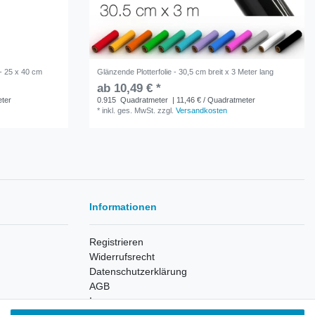
 - 25 x 40 cm
Glänzende Plotterfolie - 30,5 cm breit x 3 Meter lang
ab 10,49 € *
eter
0.915
Quadratmeter
| 11,46 € / Quadratmeter
*
inkl. ges. MwSt.
zzgl.
Versandkosten
Informationen
Registrieren
Widerrufsrecht
Datenschutzerklärung
AGB
Impressum