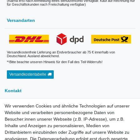
(Klarna erst nach Anmeldung eines Benutzerkonto verfügbar. Kauf auf Rechnung nur
für Geschäftskunden nach Freischaltung verfügbar)
Versandarten
Versandkostenfreie Lieferung an Endverbraucher ab 75 € innerhalb von
Deutschland. Ausland abweichend.
*¹Bitte beachte unseren Hinweis für den Fall des Teil-Widerrufs!
Versandkostentabelle
Kontakt
Wir verwenden Cookies und ähnliche Technologien auf unserer
E-Mail:
info[at]kreativplotter.de
Website und verarbeiten personenbezogene Daten von
Telefon:
0202-87063640
Besucher:innen unserer Webseite (z.B. IP-Adresse), um z.B.
Öffnungszeiten:
Inhalte und Anzeigen zu personalisieren, Medien von
Montag bis Freitag von 8.30 - 15.30 Uhr
Drittanbietern einzubinden oder Zugriffe auf unsere Website zu
analysieren. Die Datenverarbeitung erfolgt erst durch gesetzte