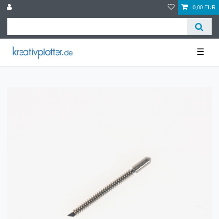
0,00 EUR
☰