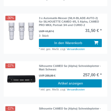
-30%
3 x Automatik-Messer (SILH-BLADE-AUTO-2)
für SILHOUETTE CAMEO 4/5, 5 Alpha, CAMEO
PRO MKII, Portrait 3/4 und CURIO-2
31,50 € *
UVP 44,97 €
3
Stück
In den Warenkorb
*
inkl. ges. MwSt.
zzgl.
Versandkosten
-11%
Silhouette CAMEO 5α (Alpha) Schneideplotter -
Matt Schwarz
257,00 € *
UVP 289,99 €
Artikel anzeigen
*
inkl. ges. MwSt.
zzgl.
Versandkosten
-11%
Silhouette CAMEO 5α (Alpha) Schneideplotter -