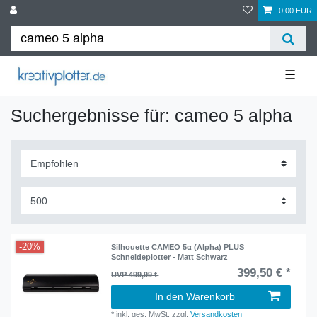
0,00 EUR
☰
Suchergebnisse für: cameo 5 alpha
-20%
Silhouette CAMEO 5α (Alpha) PLUS
Schneideplotter - Matt Schwarz
399,50 € *
UVP 499,99 €
In den Warenkorb
*
inkl. ges. MwSt.
zzgl.
Versandkosten