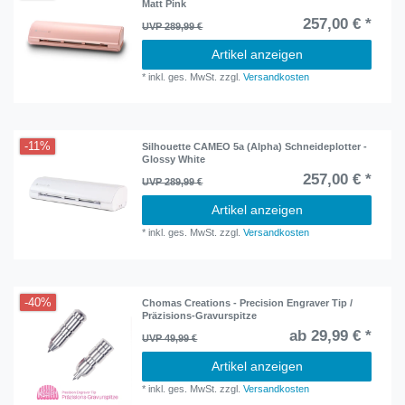
Matt Pink
257,00 € *
UVP 289,99 €
Artikel anzeigen
*
inkl. ges. MwSt.
zzgl.
Versandkosten
-11%
Silhouette CAMEO 5a (Alpha) Schneideplotter -
Glossy White
257,00 € *
UVP 289,99 €
Artikel anzeigen
*
inkl. ges. MwSt.
zzgl.
Versandkosten
-40%
Chomas Creations - Precision Engraver Tip /
Präzisions-Gravurspitze
ab 29,99 € *
UVP 49,99 €
Artikel anzeigen
*
inkl. ges. MwSt.
zzgl.
Versandkosten