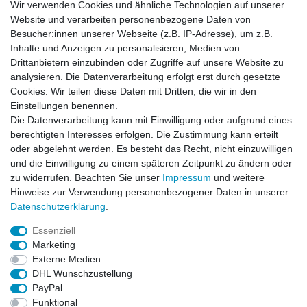
Wir verwenden Cookies und ähnliche Technologien auf unserer
E-Mail:
info[at]kreativplotter.de
Website und verarbeiten personenbezogene Daten von
Telefon:
0202-87063640
Besucher:innen unserer Webseite (z.B. IP-Adresse), um z.B.
Öffnungszeiten:
Inhalte und Anzeigen zu personalisieren, Medien von
Montag bis Freitag von 8.30 - 15.30 Uhr
Drittanbietern einzubinden oder Zugriffe auf unsere Website zu
analysieren. Die Datenverarbeitung erfolgt erst durch gesetzte
Cookies. Wir teilen diese Daten mit Dritten, die wir in den
Kontaktformular
Einstellungen benennen.
Die Datenverarbeitung kann mit Einwilligung oder aufgrund eines
Informationen
berechtigten Interesses erfolgen. Die Zustimmung kann erteilt
oder abgelehnt werden. Es besteht das Recht, nicht einzuwilligen
und die Einwilligung zu einem späteren Zeitpunkt zu ändern oder
Registrieren
zu widerrufen. Beachten Sie unser
Impressum
und weitere
Widerrufsrecht
Hinweise zur Verwendung personenbezogener Daten in unserer
Datenschutzerklärung
Daten­schutz­erklärung
.
AGB
Impressum
Essenziell
Marketing
Widerrufsbutton
Externe Medien
DHL Wunschzustellung
PayPal
Funktional